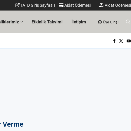
TATD Giriş Sayfası
|
Aidat Ödemesi
|
Aidat Ödemesi
nliklerimiz
Etkinlik Takvimi
İletişim
Üye Girişi
ar Verme