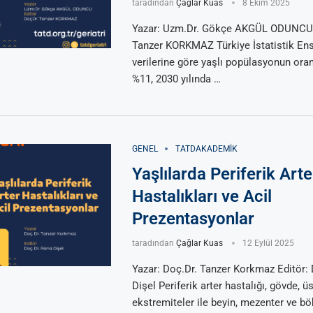
taradından
Çağlar Kuas
8 Ekim 2025
Yazar: Uzm.Dr. Gökçe AKGÜL ODUNCU E
Tanzer KORKMAZ Türkiye İstatistik Ens
verilerine göre yaşlı popülasyonun oran
%11, 2030 yılında …
GENEL
TATDAKADEMIK
Yaşlılarda Periferik Arte
Hastalıkları ve Acil
Prezentasyonlar
taradından
Çağlar Kuas
12 Eylül 2025
Yazar: Doç.Dr. Tanzer Korkmaz Editör:
Dişel Periferik arter hastalığı, gövde, üs
ekstremiteler ile beyin, mezenter ve bö