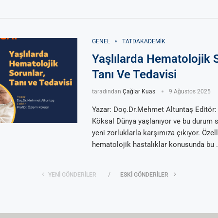
GENEL
TATDAKADEMIK
Yaşlılarda Hematolojik S
Tanı Ve Tedavisi
taradından
Çağlar Kuas
9 Ağustos 2025
Yazar: Doç.Dr.Mehmet Altuntaş Editör:
Köksal Dünya yaşlanıyor ve bu durum s
yeni zorluklarla karşımıza çıkıyor. Özell
hematolojik hastalıklar konusunda bu 
YENI GÖNDERILER
ESKI GÖNDERILER