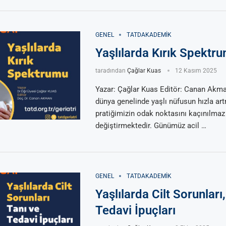
GENEL
TATDAKADEMIK
Yaşlılarda Kırık Spektr
taradından
Çağlar Kuas
12 Kasım 2025
Yazar: Çağlar Kuas Editör: Canan Akma
dünya genelinde yaşlı nüfusun hızla artm
pratiğimizin odak noktasını kaçınılmaz
değiştirmektedir. Günümüz acil …
GENEL
TATDAKADEMIK
Yaşlılarda Cilt Sorunları,
Tedavi İpuçları