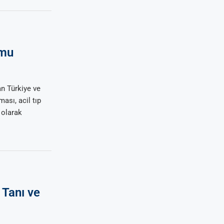
umu
n Türkiye ve
ası, acil tıp
 olarak
 Tanı ve