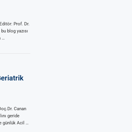
itör: Prof. Dr.
 bu blog yazısı
a …
eriatrik
 Doç.Dr. Canan
ını geride
e günlük Acil …