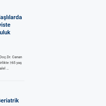
aşlılarda
viste
uluk
 Doç.Dr. Canan
likte ≥65 yaş
alel …
eriatrik