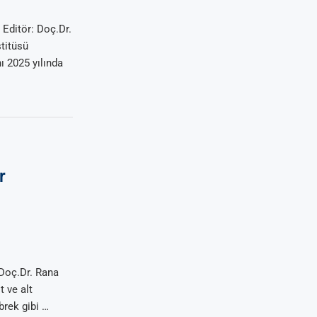
ditör: Doç.Dr.
titüsü
ı 2025 yılında
r
 Doç.Dr. Rana
t ve alt
brek gibi …