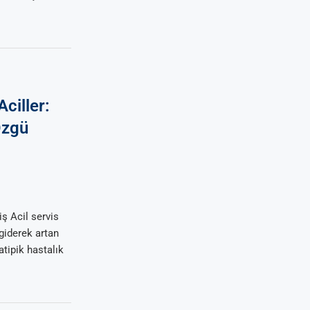
ciller:
Özgü
iş Acil servis
giderek artan
tipik hastalık