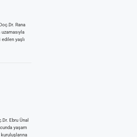
 Doç.Dr. Rana
n uzamasıyla
 edilen yaşlı
ç.Dr. Ebru Ünal
nucunda yaşam
 kuruluşlarına