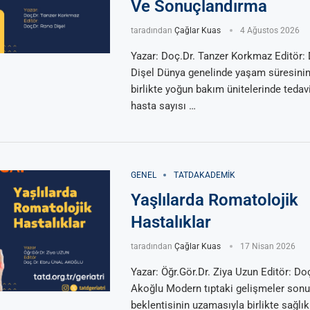
Ve Sonuçlandırma
taradından
Çağlar Kuas
4 Ağustos 2026
Yazar: Doç.Dr. Tanzer Korkmaz Editör:
Dişel Dünya genelinde yaşam süresini
birlikte yoğun bakım ünitelerinde tedavi
hasta sayısı …
GENEL
TATDAKADEMIK
Yaşlılarda Romatolojik
Hastalıklar
taradından
Çağlar Kuas
17 Nisan 2026
Yazar: Öğr.Gör.Dr. Ziya Uzun Editör: Do
Akoğlu Modern tıptaki gelişmeler so
beklentisinin uzamasıyla birlikte sağlık