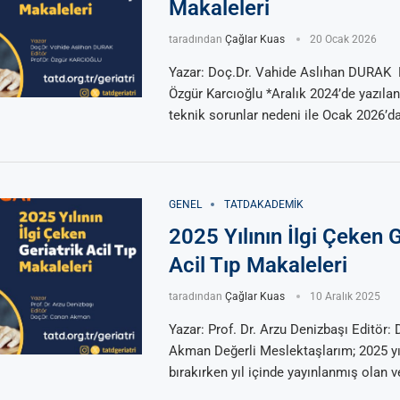
Makaleleri
taradından
Çağlar Kuas
20 Ocak 2026
Yazar: Doç.Dr. Vahide Aslıhan DURAK Ed
Özgür Karcıoğlu *Aralık 2024’de yazılan
teknik sorunlar nedeni ile Ocak 2026’d
GENEL
TATDAKADEMIK
2025 Yılının İlgi Çeken G
Acil Tıp Makaleleri
taradından
Çağlar Kuas
10 Aralık 2025
Yazar: Prof. Dr. Arzu Denizbaşı Editör:
Akman Değerli Meslektaşlarım; 2025 yıl
bırakırken yıl içinde yayınlanmış olan v