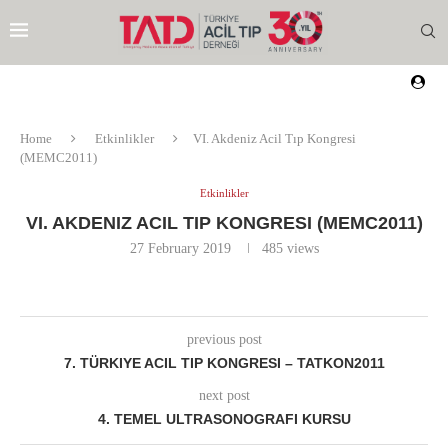
Home
Etkinlikler
VI. Akdeniz Acil Tıp Kongresi
(MEMC2011)
Etkinlikler
VI. AKDENIZ ACIL TIP KONGRESI (MEMC2011)
27 February 2019
485
views
previous post
7. TÜRKIYE ACIL TIP KONGRESI – TATKON2011
next post
4. TEMEL ULTRASONOGRAFI KURSU
EZI