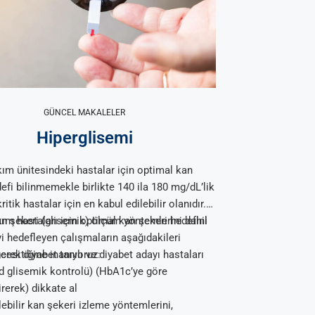
GÜNCEL MAKALELER
Hiperglisemi
ım ünitesindeki hastalar için optimal kan
efi bilinmemekle birlikte 140 ila 180 mg/dL’lik
ritik hastalar için en kabul edilebilir olanıdır.
ım hastaları için optimal kan şekeri hedefini
an şekeri (glisemik) ölçüm yöntemlerini dahil
i hedefleyen çalışmaların aşağıdakileri
erektiğine inanıyoruz:
cesi diyabet tanılı ve diyabet adayı hastaları
d glisemik kontrolü) (HbA1c’ye göre
rerek) dikkate al
lebilir kan şekeri izleme yöntemlerini,