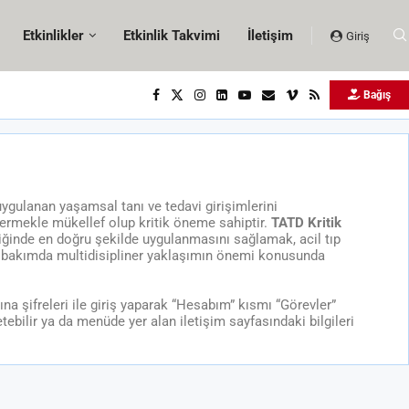
Etkinlikler
Etkinlik Takvimi
İletişim
Giriş
Bağış
ygulanan yaşamsal tanı ve tedavi girişimlerini
 vermekle mükellef olup kritik öneme sahiptir.
TATD Kritik
atiğinde en doğru şekilde uygulanmasını sağlamak, acil tıp
itik bakımda multidisipliner yaklaşımın önemi konusunda
a şifreleri ile giriş yaparak “Hesabım” kısmı “Görevler”
ebilir ya da menüde yer alan iletişim sayfasındaki bilgileri