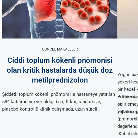
GÜNCEL MAKALELER
Ciddi toplum kökenli pnömonisi
olan kritik hastalarda düşük doz
Yoğun bak
metilprednizolon
şekeri hed
bir hedef k
Şiddetli toplum kökenli pnömoni ile hastaneye yatırılan
Yoğun bak
– Diğer k
584 katılımcının yer aldığı bu çift kör, randomize,
belirlemey
et
plasebo kontrollü klinik çalışmada, uzun süreli
yapması g
– Yatış ön
metilprednizolon tedavisi, 60 günlük tüm nedenlere bağlı
(premorbi
mortaliteyi önemli ölçüde azaltmadı veya ilk yatış
değerlendi
sırasında veya 1 yıla kadar ikincil sonuçları
-Kabul edi