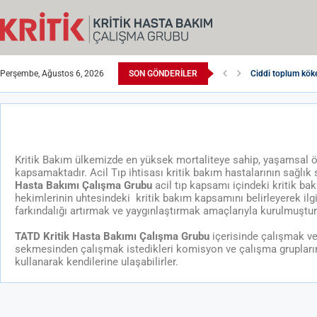
Perşembe, Ağustos 6, 2026
SON GÖNDERILER
Ciddi toplum köke
Kardiyak Aciller K
Sıvı Yanıtını Değ
Kritik Hasta Bak
EKG Kursu, Anka
Kritik Bakım ülkemizde en yüksek mortaliteye sahip, yaşamsal ön
kapsamaktadır. Acil Tıp ihtisası kritik bakım hastalarının sağlık
Hasta Bakımı Çalışma Grubu
acil tıp kapsamı içindeki kritik ba
hekimlerinin uhtesindeki kritik bakım kapsamını belirleyerek ilg
farkındalığı artırmak ve yaygınlaştırmak amaçlarıyla kurulmuştur
TATD Kritik Hasta Bakımı Çalışma Grubu
içerisinde çalışmak ve 
sekmesinden çalışmak istedikleri komisyon ve çalışma gruplarını s
kullanarak kendilerine ulaşabilirler.