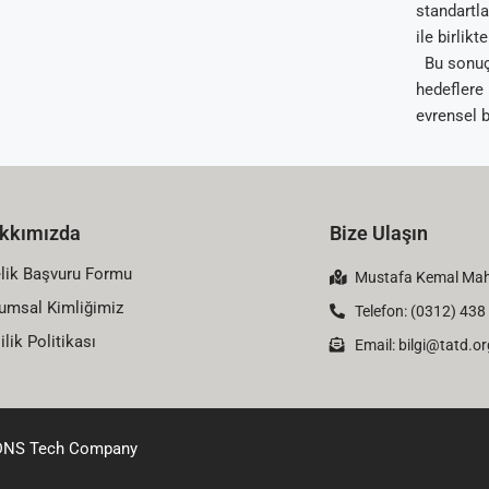
iyileştirmedi. Komplikasyon riski kontrol grubuna
standartla
benzerdi.
ile birlikt
Bu sonuçl
hedeflere 
evrensel b
bir yaklaş
kkımızda
Bize Ulaşın
lik Başvuru Formu
Mustafa Kemal Mahal
umsal Kimliğimiz
Telefon: (0312) 438
ilik Politikası
Email:
bilgi@tatd.or
DNS Tech Company