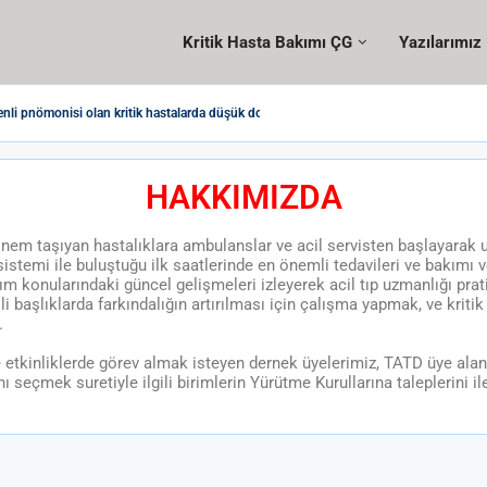
Kritik Hasta Bakımı ÇG
Yazılarımız
nli pnömonisi olan kritik hastalarda düşük doz metilprednizolon
ursu, İstanbul
erlendirmede Güncel Yöntemler
ımında Güncellemeler Kursu, Ankara
ra
HAKKIMIZDA
em taşıyan hastalıklara ambulanslar ve acil servisten başlayarak u
 sistemi ile buluştuğu ilk saatlerinde en önemli tedavileri ve bakımı
kım konularındaki güncel gelişmeleri izleyerek acil tıp uzmanlığı pr
ili başlıklarda farkındalığın artırılması için çalışma yapmak, ve kr
.
etkinliklerde görev almak isteyen dernek üyelerimiz, TATD üye alanın
eçmek suretiyle ilgili birimlerin Yürütme Kurullarına taleplerini ilet