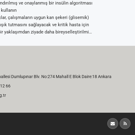
ndırılmış ve onaylanmış bir insülin algoritması
e kullanın
ar, çalışmaların uygun kan şekeri (glisemik)
ışık tutmasını sağlayacak ve kritik hasta için
ir yaklaşımdan ziyade daha bireyselleştirilmiş
ıma yol açabilir.
lesi Dumlupınar Blv. No:274 Mahall E Blok Daire:18 Ankara
 12 66
g.tr