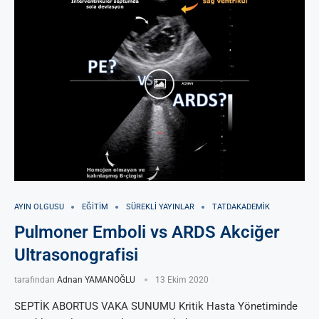
AYIN OLGUSU
EĞITIM
SÜREKLI YAYINLAR
TATDAKADEMIK
Pulmoner Emboli vs ARDS Akciğer
Ultrasonografisi
tarafından
Adnan YAMANOĞLU
13 Ekim 2020
SEPTİK ABORTUS VAKA SUNUMU Kritik Hasta Yönetiminde