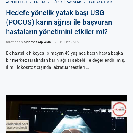
AYIN OLGUSU
EĞITIM
SÜREKLI YAYINLAR
TATDAKADEMIK
Hedefe yönelik yatak başı USG
(POCUS) karın ağrısı ile başvuran
hastaların yönetimini etkiler mi?
tarafından
Mehmet Alp Akın
19 Ocak 2020
Ek hastalık hikayesi olmayan 45 yaşında kadın hasta başka
bir merkez tarafından karın ağrısı sebebi ile değerlendirilmiş.
Ilımlı lökositoz dışında labratuar testleri …