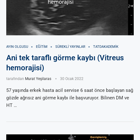
AYIN OLGUSU
EĞITIM
SÜREKLI YAYINLAR
TATDAKADEMIK
Ani tek taraflı görme kaybı (Vitreus
hemorajisi)
tarafından
Murat Yeşilaras
30 Ocak 2022
57 yaşında erkek hasta acil servise 6 saat önce başlayan sağ
gözde ağrısız ani görme kaybı ile başvuruyor. Bilinen DM ve
HT …