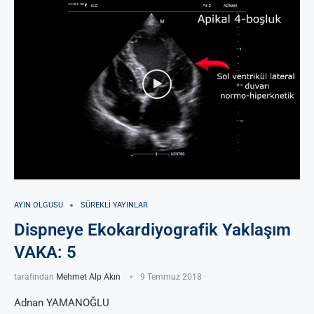
AYIN OLGUSU
SÜREKLI YAYINLAR
Dispneye Ekokardiyografik Yaklaşım
VAKA: 5
tarafından
Mehmet Alp Akın
9 Temmuz 2018
Adnan YAMANOĞLU