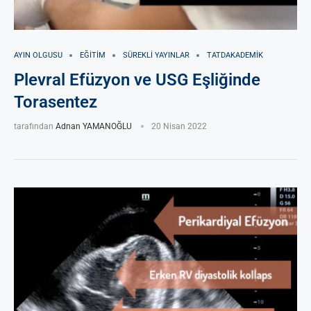
AYIN OLGUSU
EĞITIM
SÜREKLI YAYINLAR
TATDAKADEMIK
Plevral Efüzyon ve USG Eşliğinde
Torasentez
tarafından
Adnan YAMANOĞLU
20 Nisan 2022