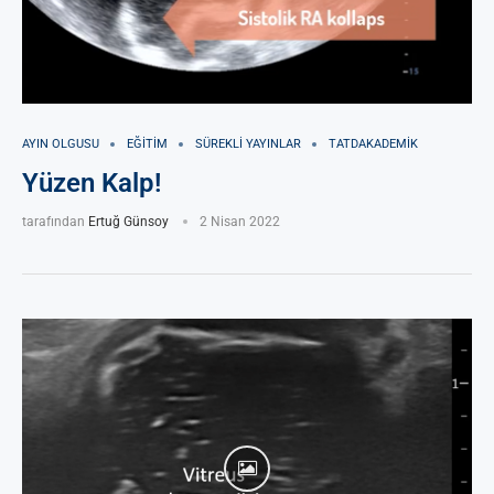
AYIN OLGUSU
EĞITIM
SÜREKLI YAYINLAR
TATDAKADEMIK
Yüzen Kalp!
tarafından
Ertuğ Günsoy
2 Nisan 2022