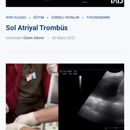
AYIN OLGUSU
EĞITIM
SÜREKLI YAYINLAR
TATDAKADEMIK
Sol Atriyal Trombüs
tarafından
Özlem Dikme
26 Mayıs 2022