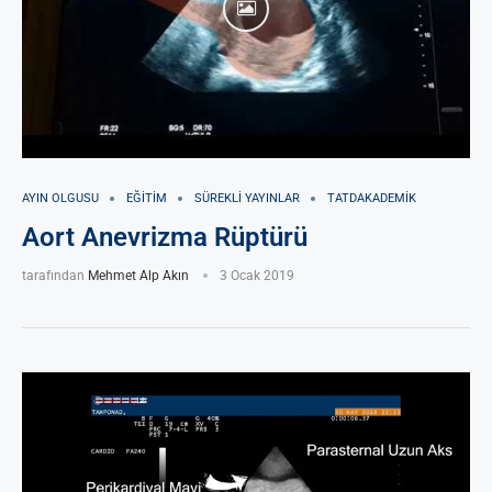
AYIN OLGUSU
EĞITIM
SÜREKLI YAYINLAR
TATDAKADEMIK
Aort Anevrizma Rüptürü
tarafından
Mehmet Alp Akın
3 Ocak 2019