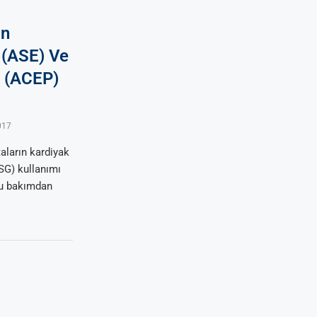
an
 (ASE) Ve
i (ACEP)
017
aların kardiyak
SG) kullanımı
 Bu bakımdan