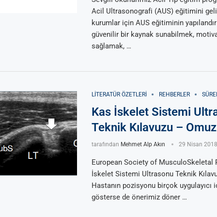
Acil Ultrasonografi (AUS) eğitimini gel
kurumlar için AUS eğitiminin yapılandı
güvenilir bir kaynak sunabilmek, moti
sağlamak, …
LITERATÜR ÖZETLERI
REHBERLER
SÜRE
Kas İskelet Sistemi Ult
Teknik Kılavuzu – Omuz
tarafından
Mehmet Alp Akın
29 Nisan 201
European Society of MusculoSkeletal 
İskelet Sistemi Ultrasonu Teknik Kıla
Hastanın pozisyonu birçok uygulayıcı içi
gösterse de önerimiz döner …