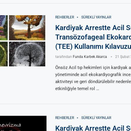
REHBERLER
SÜREKLI YAYINLAR
Kardiyak Arrestte Acil S
Transözofageal Ekokard
(TEE) Kullanımı Kılavuz
tarafından
Funda Karbek Akarca
21 Şubat
Önsöz Acil tıp hekimleri için kardiyak a
yönetiminde acil ekokardiyografik inc
aktiviteyi ve geri döndürülebilir neden
etkinliğiyle temel rol …
REHBERLER
SÜREKLI YAYINLAR
Kardiyak Arrestte Acil S