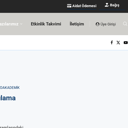
Bağış
Aidat Ödemesi
azılarımız
Etkinlik Takvimi
İletişim
Üye Girişi
TDAKADEMIK
ulama
gramlarındaki