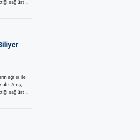
ttiği sağ üst …
iliyer
rın ağrısı ile
 alır. Ateş,
ttiği sağ üst …