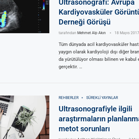
Ultrasonografi: Avrupa
Kardiyovasküler Görün
Derneği Görüşü
tarafından
Mehmet Alp Akın
18 Mayıs 201
Tüm dünyada acil kardiyovasküler hast
yaygın olarak kardiyoloji dışı diğer bra
da yürütülüyor olması bilinen ve kabul e
gerçektir. …
REHBERLER
SÜREKLI YAYINLAR
Ultrasonografiyle ilgili
araştırmaların planlanm
metot sorunları