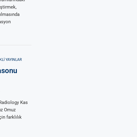
iştirmek,
rılmasında
vasyon
KLI YAYINLAR
rasonu
8
Radiology Kas
vuz Omuz
n farklılık