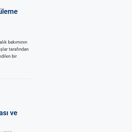
tüleme
7
alık bakımının
nşlar tarafından
dilen bir
ası ve