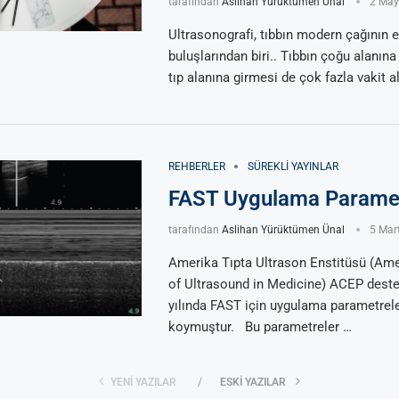
tarafından
Aslihan Yürüktümen Ünal
2 May
Ultrasonografi, tıbbın modern çağının 
buluşlarından biri.. Tıbbın çoğu alanına g
tıp alanına girmesi de çok fazla vakit a
REHBERLER
SÜREKLI YAYINLAR
FAST Uygulama Paramet
tarafından
Aslihan Yürüktümen Ünal
5 Mar
Amerika Tıpta Ultrason Enstitüsü (Amer
of Ultrasound in Medicine) ACEP deste
yılında FAST için uygulama parametrele
koymuştur. Bu parametreler …
YENI YAZILAR
ESKI YAZILAR