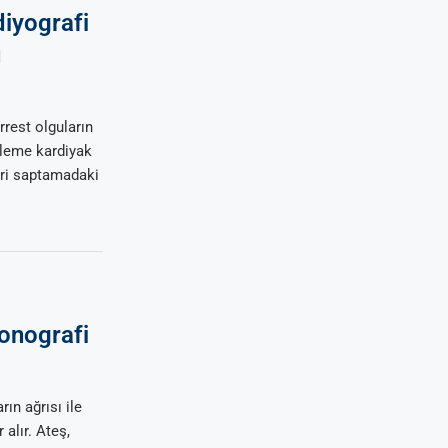
iyografi
u
8
rrest olguların
eleme kardiyak
leri saptamadaki
sonografi
rın ağrısı ile
 alır. Ateş,