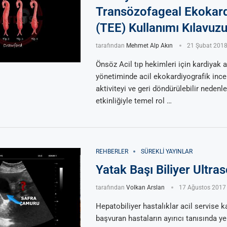
Transözofageal Ekokard
(TEE) Kullanımı Kılavuz
tarafından
Mehmet Alp Akın
21 Şubat 201
Önsöz Acil tıp hekimleri için kardiyak a
yönetiminde acil ekokardiyografik inc
aktiviteyi ve geri döndürülebilir neden
etkinliğiyle temel rol …
REHBERLER
SÜREKLI YAYINLAR
Yatak Başı Biliyer Ultra
tarafından
Volkan Arslan
17 Ağustos 2017
Hepatobiliyer hastalıklar acil servise ka
başvuran hastaların ayırıcı tanısında yer