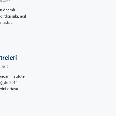
ıs 2017
en önemli
irdiği gibi, acil
lmadı. …
releri
t 2017
ican Institute
ğiyle 2014
rini ortaya