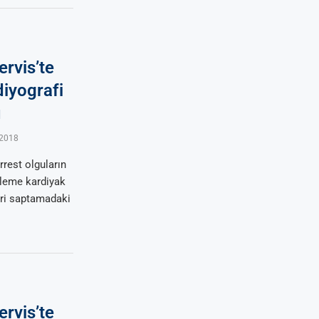
ervis’te
iyografi
u
 2018
rrest olguların
eleme kardiyak
leri saptamadaki
ervis’te