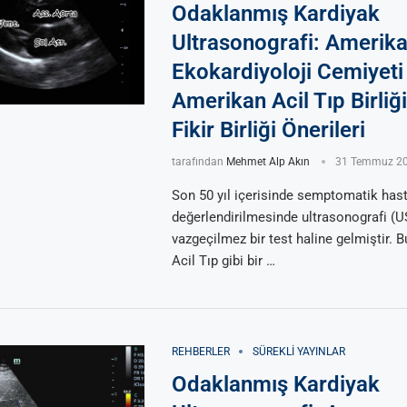
Odaklanmış Kardiyak
Ultrasonografi: Amerik
Ekokardiyoloji Cemiyeti
Amerikan Acil Tıp Birliğ
Fikir Birliği Önerileri
tarafından
Mehmet Alp Akın
31 Temmuz 2
Son 50 yıl içerisinde semptomatik hast
değerlendirilmesinde ultrasonografi (U
vazgeçilmez bir test haline gelmiştir.
Acil Tıp gibi bir …
REHBERLER
SÜREKLI YAYINLAR
Odaklanmış Kardiyak