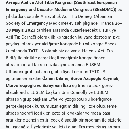
Avrupa Acil ve Afet Tıbbı Kongresi (South East Europenan
Emergency and Disaster Medicine Congress (SEEEDMC))
bu
yıl dördüncüsü ile Arnavutluk Acil Tıp Derneği (Albanian
Society of Emergency Medicine) ev sahipliğinde
Tiran’da 26-
28 Mayıs 2023
tarihleri arasında düzenlenecektir. Türkiye
Acil Tıp Derneği olarak ilk kongreden bu yana desteğimiz ve
paydaşı olarak yer aldığımız kongrede bu yıl kongre öncesi
kurslarında TATDUS olarak biz de varız. Helenik Acil Tıp
Birliği ile birlikte gerçekleştireceğimiz kongre öncesi
ultrasonografi kursumuzda aynı zamanda EUSEM
Ultrasonografi çalışma grubu üyesi de olan TATDUS
eğitmenlerimizden
Özlem Dikme, Burcu Azapoğlu Kaymak,
Merve Ekşioğlu ve Süleyman İbze
eğitmen olarak görev
alacaklardır. EUSEM başkanı Jim Connolly ve EUSEM
ultrason grup başkanı Effie Polyzogopoulou liderliğinde
gerçekleşecek kursumuzun eğitim dili ingilizce olup, temel
ultrasonografi içerikleri patolojik vakalar ve masa başı
pratiklerle zenginleştirilecek 8 saatlik bir program ile sizlerle
buluşacağız. Üyelerimiz ve ilgisi olan tüm meslektaşlarımızı