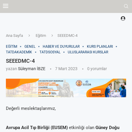
Ana Sayfa
Eğitim
SEEEDMC-4
EĞITIM
GENEL
HABER VE DUYURULAR
KURS PLANLARI
TATDAKADEMIK
TATDSOSYAL
ULUSLARARASI KURSLAR
SEEEDMC-4
yazan
Süleyman İBZE
7 Mart 2023
0 yorumlar
Değerli meslektaşlarımız,
Avrupa Acil Tıp Birliği (EUSEM)
etkinliği olan
Güney Doğu