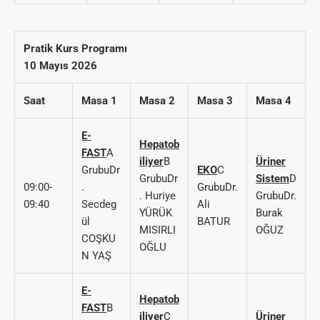
Pratik Kurs Programı
10 Mayıs 2026
Saat
Masa 1
Masa 2
Masa 3
Masa 4
E-
Hepatob
FAST
A
iliyer
B
Üriner
GrubuDr
EKO
C
GrubuDr
Sistem
D
09:00-
.
GrubuDr.
. Huriye
GrubuDr.
09:40
Secdeg
Ali
YÜRÜK
Burak
ül
BATUR
MISIRLI
OĞUZ
COŞKU
OĞLU
N YAŞ
E-
Hepatob
FAST
B
iliyer
C
Üriner