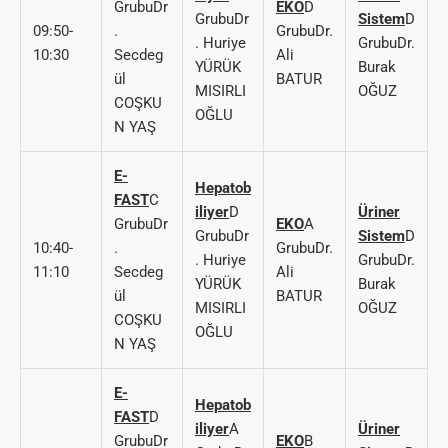
GrubuDr
EKO
D
GrubuDr
Sistem
D
09:50-
.
GrubuDr.
. Huriye
GrubuDr.
10:30
Secdeg
Ali
YÜRÜK
Burak
ül
BATUR
MISIRLI
OĞUZ
COŞKU
OĞLU
N YAŞ
E-
Hepatob
FAST
C
iliyer
D
Üriner
GrubuDr
EKO
A
GrubuDr
Sistem
D
10:40-
.
GrubuDr.
. Huriye
GrubuDr.
11:10
Secdeg
Ali
YÜRÜK
Burak
ül
BATUR
MISIRLI
OĞUZ
COŞKU
OĞLU
N YAŞ
E-
Hepatob
FAST
D
iliyer
A
Üriner
GrubuDr
EKO
B