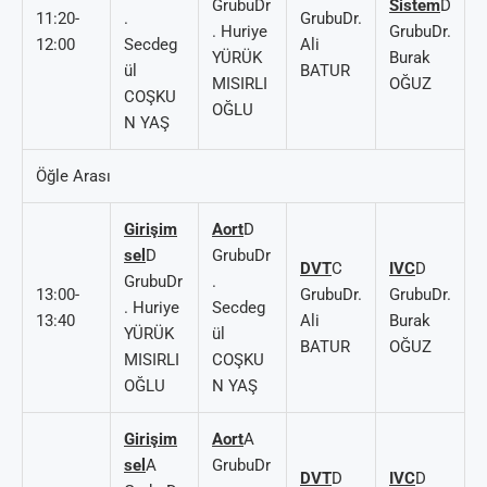
GrubuDr
Sistem
D
11:20-
.
GrubuDr.
. Huriye
GrubuDr.
12:00
Secdeg
Ali
YÜRÜK
Burak
ül
BATUR
MISIRLI
OĞUZ
COŞKU
OĞLU
N YAŞ
Öğle Arası
Girişim
Aort
D
sel
D
GrubuDr
DVT
C
IVC
D
GrubuDr
.
13:00-
GrubuDr.
GrubuDr.
. Huriye
Secdeg
13:40
Ali
Burak
YÜRÜK
ül
BATUR
OĞUZ
MISIRLI
COŞKU
OĞLU
N YAŞ
Girişim
Aort
A
sel
A
GrubuDr
DVT
D
IVC
D