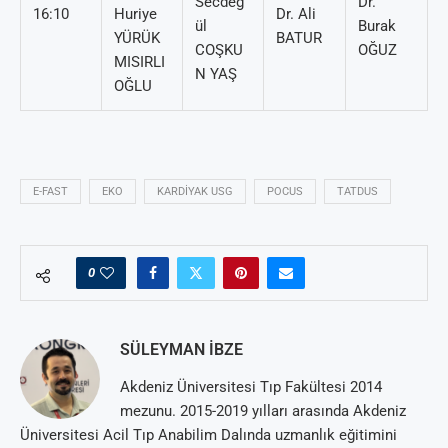
Secdeg
Dr.
16:10
Huriye
Dr. Ali
ül
Burak
YÜRÜK
BATUR
COŞKU
OĞUZ
MISIRLI
N YAŞ
OĞLU
E-FAST
EKO
KARDIYAK USG
POCUS
TATDUS
0
SÜLEYMAN İBZE
Akdeniz Üniversitesi Tıp Fakültesi 2014
mezunu. 2015-2019 yılları arasında Akdeniz
Üniversitesi Acil Tıp Anabilim Dalında uzmanlık eğitimini