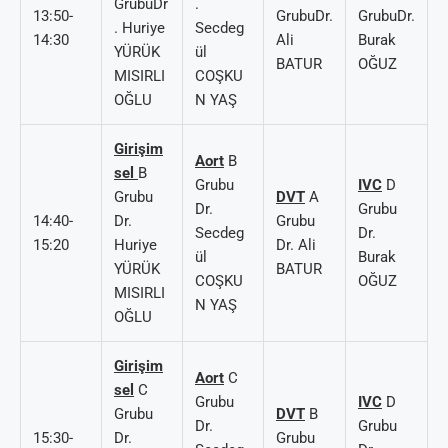
GrubuDr
.
13:50-
GrubuDr.
GrubuDr.
. Huriye
Secdeg
14:30
Ali
Burak
YÜRÜK
ül
BATUR
OĞUZ
MISIRLI
COŞKU
OĞLU
N YAŞ
Girişim
Aort
B
sel
B
Grubu
IVC
D
Grubu
DVT
A
Dr.
Grubu
14:40-
Dr.
Grubu
Secdeg
Dr.
15:20
Huriye
Dr. Ali
ül
Burak
YÜRÜK
BATUR
COŞKU
OĞUZ
MISIRLI
N YAŞ
OĞLU
Girişim
Aort
C
sel
C
Grubu
IVC
D
Grubu
DVT
B
Dr.
Grubu
15:30-
Dr.
Grubu