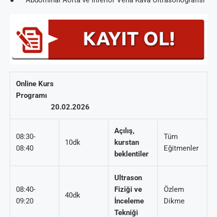
Online Kurs
Programı
20.02.2026
Açılış,
08:30-
Tüm
10dk
kurstan
08:40
Eğitmenler
beklentiler
Ultrason
08:40-
Fiziği ve
Özlem
40dk
09:20
İnceleme
Dikme
Tekniği