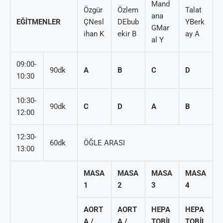
Mand
Özgür
Özlem
Talat
ana
EĞİTMENLER
ÇNesl
DEbub
YBerk
GMar
ihan K
ekir B
ay A
al Y
09:00-
90dk
A
B
C
D
10:30
10:30-
90dk
C
D
A
B
12:00
12:30-
60dk
ÖĞLE ARASI
13:00
MASA
MASA
MASA
MASA
1
2
3
4
AORT
AORT
HEPA
HEPA
A /
A /
TOBİL
TOBİL