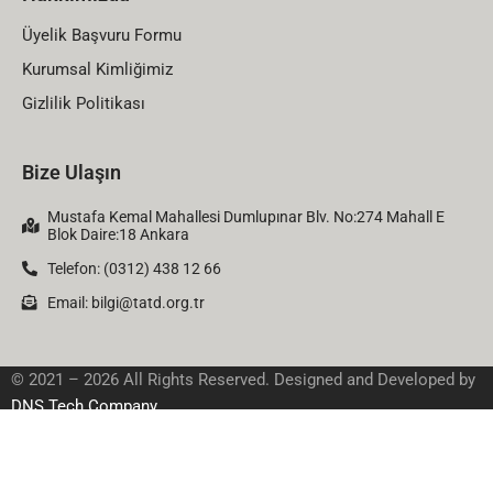
Üyelik Başvuru Formu
Kurumsal Kimliğimiz
Gizlilik Politikası
Bize Ulaşın
Mustafa Kemal Mahallesi Dumlupınar Blv. No:274 Mahall E
Blok Daire:18 Ankara
Telefon: (0312) 438 12 66
Email:
bilgi@tatd.org.tr
© 2021 – 2026 All Rights Reserved. Designed and Developed by
DNS Tech Company