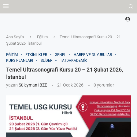
Ana Sayfa
Eğitim
Temel Ultrasonografi Kursu 20 – 21
Şubat 2026, İstanbul
EĞITIM
ETKINLIKLER
GENEL
HABER VE DUYURULAR
KURS PLANLARI
SLIDER
TATDAKADEMIK
Temel Ultrasonografi Kursu 20 – 21 Şubat 2026,
İstanbul
yazan
Süleyman İBZE
21 Ocak 2026
0 yorumlar