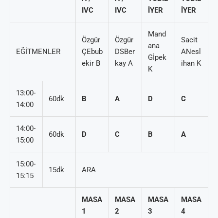
IVC
IVC
İYER
İYER
Mand
Özgür
Özgür
Sacit
ana
EĞİTMENLER
ÇEbub
DSBer
ANesl
Gİpek
ekir B
kay A
ihan K
K
13:00-
60dk
B
A
D
C
14:00
14:00-
60dk
D
C
B
A
15:00
15:00-
15dk
ARA
15:15
MASA
MASA
MASA
MASA
1
2
3
4