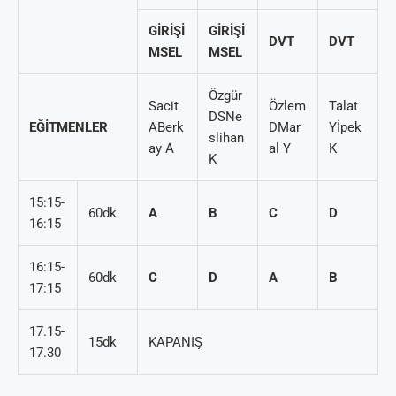
GİRİŞİ
GİRİŞİ
DVT
DVT
MSEL
MSEL
Özgür
Sacit
Özlem
Talat
DSNe
EĞİTMENLER
ABerk
DMar
Yİpek
slihan
ay A
al Y
K
K
15:15-
60dk
A
B
C
D
16:15
16:15-
60dk
C
D
A
B
17:15
17.15-
15dk
KAPANIŞ
17.30