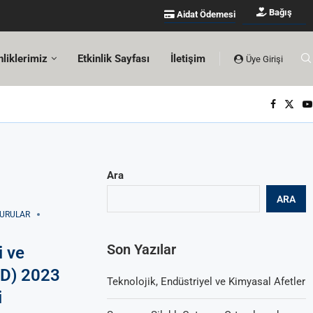
Bağış
Aidat Ödemesi
nliklerimiz
Etkinlik Sayfası
İletişim
Üye Girişi
Ara
ARA
YURULAR
Son Yazılar
i ve
ED) 2023
Teknolojik, Endüstriyel ve Kimyasal Afetler
i