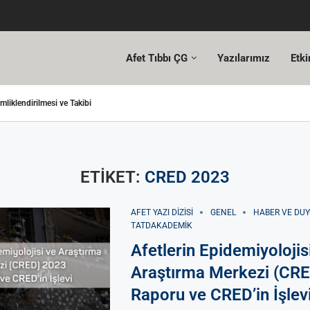
Afet Tıbbı ÇG
Yazılarımız
Etki
imliklendirilmesi ve Takibi
etim İyi Kaynaklar İyi Personel
işmeyenler
si Olmasa
 Hastane Öncesi Tıbbi Organizasyon Ve Yönetim
 Depremleri ve Türkiye’de Yetişkin Acil Tıbbında Afet ve...
ETIKET:
CRED 2023
AFET YAZI DIZISI
GENEL
HABER VE DU
TATDAKADEMIK
Afetlerin Epidemiyolojis
Araştırma Merkezi (CR
Raporu ve CRED’in İşlev