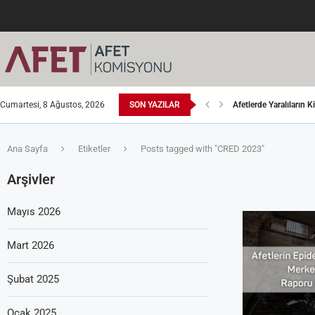
Cumartesi, 8 Ağustos, 2026
SON YAZILAR
Afetlerde Yaralıların K
Afet Lojistiği: İyi Yön
Deprem, İnsan ve Değ
Ağustos Güzeldir 17’
Sıcak Acilleri
Bomba Saldırılarında
6 Şubat Kahramanmaraş
Ana Sayfa
Etiketler
Posts tagged with "CRED 2023"
Arşivler
Mayıs 2026
Mart 2026
Şubat 2025
Ocak 2025