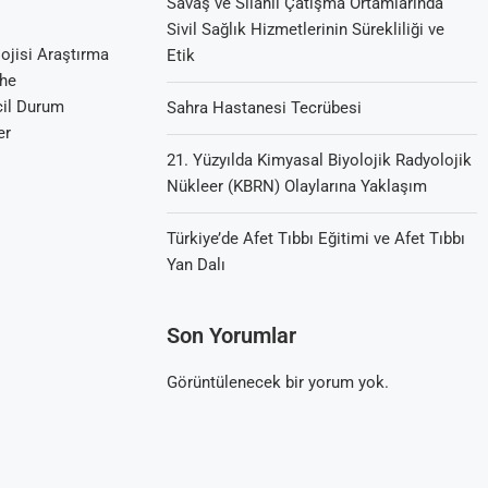
Savaş ve Silahlı Çatışma Ortamlarında
Sivil Sağlık Hizmetlerinin Sürekliliği ve
ojisi Araştırma
Etik
the
cil Durum
Sahra Hastanesi Tecrübesi
er
21. Yüzyılda Kimyasal Biyolojik Radyolojik
Nükleer (KBRN) Olaylarına Yaklaşım
Türkiye’de Afet Tıbbı Eğitimi ve Afet Tıbbı
Yan Dalı
Son Yorumlar
Görüntülenecek bir yorum yok.