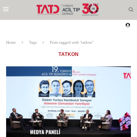
Home
Tags
Posts tagged with "tatkon"
TATKON
EZI