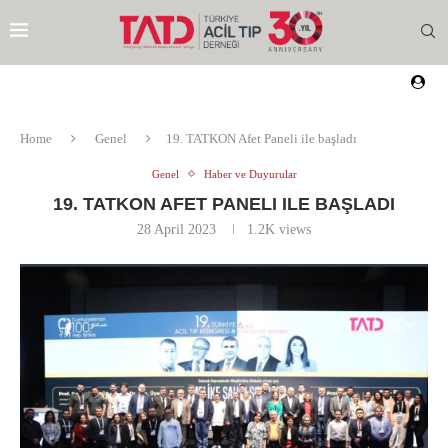
Home
Genel
19. TATKON Afet Paneli ile başladı
Genel
Haber ve Duyurular
19. TATKON AFET PANELI ILE BAŞLADI
28 April 2023
1.2K
views
EZI