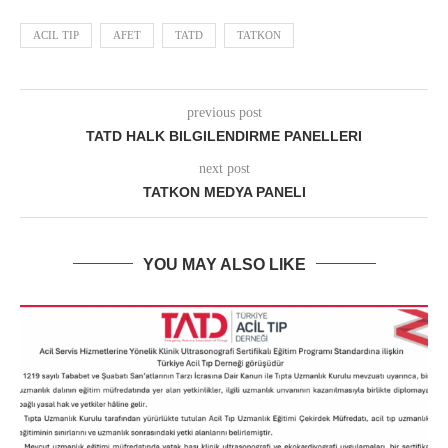
ACIL TIP
AFET
TATD
TATKON
previous post
TATD HALK BILGILENDIRME PANELLERI
next post
TATKON MEDYA PANELI
YOU MAY ALSO LIKE