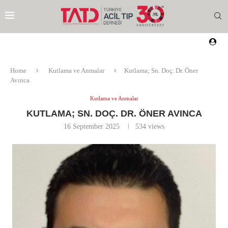
Home
Kutlama ve Anmalar
Kutlama; Sn. Doç. Dr. Öner
Avınca
Kutlama ve Anmalar
KUTLAMA; SN. DOÇ. DR. ÖNER AVINCA
16 September 2025
534
views
EZI