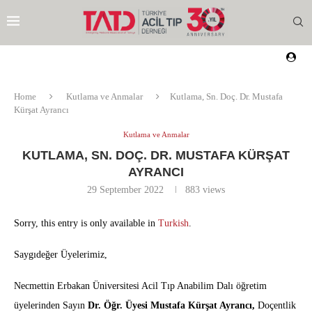
Home
Kutlama ve Anmalar
Kutlama, Sn. Doç. Dr. Mustafa
Kürşat Ayrancı
Kutlama ve Anmalar
KUTLAMA, SN. DOÇ. DR. MUSTAFA KÜRŞAT
AYRANCI
29 September 2022
883
views
Sorry, this entry is only available in
Turkish
.
Saygıdeğer Üyelerimiz,
Necmettin Erbakan Üniversitesi Acil Tıp Anabilim Dalı öğretim
EZI
üyelerinden Sayın
Dr. Öğr. Üyesi Mustafa Kürşat Ayrancı,
Doçentlik