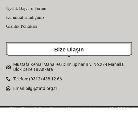
Üyelik Başvuru Formu
Kurumsal Kimliğimiz
Gizlilik Politikası
Bize Ulaşın
Mustafa Kemal Mahallesi Dumlupınar Blv. No:274 Mahall E
Blok Daire:18 Ankara
Telefon: (0312) 438 12 66
Email:
bilgi@tatd.org.tr
© 2021 – 2026 All Rights Reserved. Designed and Developed by
DNS Tech
Company