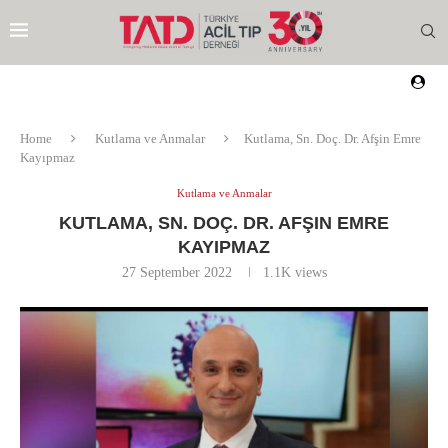
Home
Kutlama ve Anmalar
Kutlama, Sn. Doç. Dr. Afşin Emre
Kayıpmaz
Kutlama ve Anmalar
KUTLAMA, SN. DOÇ. DR. AFŞIN EMRE
KAYIPMAZ
27 September 2022
1.1K
views
EZI