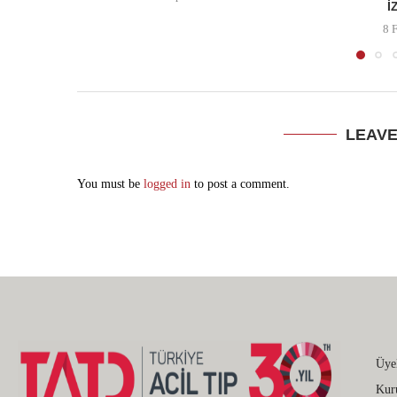
İ
8 
LEAV
You must be
logged in
to post a comment.
Üye
Kur