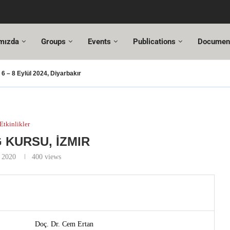
mızda
Groups
Events
Publications
Documen
 – 8 Eylül 2024, Diyarbakır
ası – 2024
usu
T Değişiklikleri
Hazır!
si,
tuncı’ya yeni görevinde başarılar dileriz.
hmet Özel
18. Türkiye Acil Tıp Kongresi ve
17....
Etkinlikler
G KURSU, İZMIR
y 2020
400
views
Doç. Dr. Cem Ertan