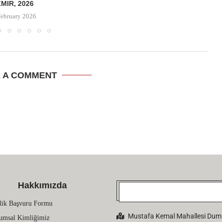
ZMIR, 2026
February 2026
E A COMMENT
Hakkımızda
lik Başvuru Formu
Mustafa Kemal Mahallesi Dumlu
umsal Kimliğimiz