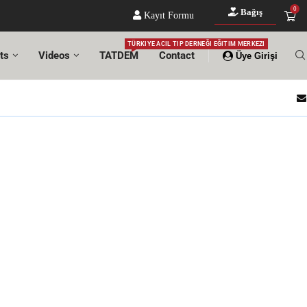
0
Bağış
Kayıt Formu
TÜRKIYE ACIL TIP DERNEĞI EĞITIM MERKEZI
ts
Videos
TATDEM
Contact
Üye Girişi