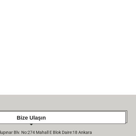
Bize Ulaşın
pınar Blv. No:274 Mahall E Blok Daire:18 Ankara