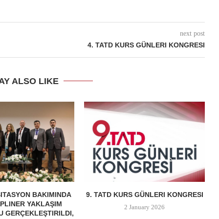
next post
4. TATD KURS GÜNLERI KONGRESI
AY ALSO LIKE
ITASYON BAKIMINDA
9. TATD KURS GÜNLERI KONGRESI
IPLINER YAKLAŞIM
2 January 2026
 GERÇEKLEŞTIRILDI,