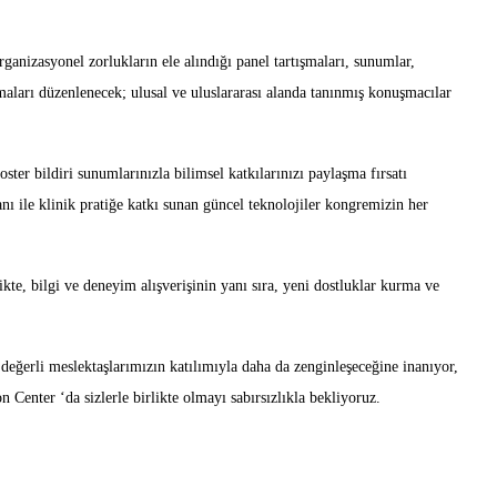
rganizasyonel zorlukların ele alındığı panel tartışmaları, sunumlar,
şmaları düzenlenecek; ulusal ve uluslararası alanda tanınmış konuşmacılar
ster bildiri sunumlarınızla bilimsel katkılarınızı paylaşma fırsatı
lanı ile klinik pratiğe katkı sunan güncel teknolojiler kongremizin her
ikte, bilgi ve deneyim alışverişinin yanı sıra, yeni dostluklar kurma ve
değerli meslektaşlarımızın katılımıyla daha da zenginleşeceğine inanıyor,
enter ‘da sizlerle birlikte olmayı sabırsızlıkla bekliyoruz.