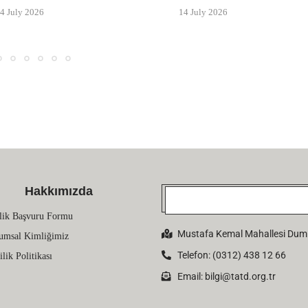
4 July 2026
14 July 2026
Hakkımızda
lik Başvuru Formu
Mustafa Kemal Mahallesi Dumlu
umsal Kimliğimiz
Telefon: (0312) 438 12 66
ilik Politikası
Email:
bilgi@tatd.org.tr