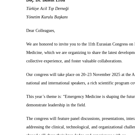
Doç. Dr. Bülent Erbil
Türkiye Acil Tıp Derneği
Yönetim Kurulu Başkanı
Dear Colleagues,
We are honored to invite you to the 11th Eurasian Congress o
Medicine, which we are organizing to share the latest developm
collective experience, and foster valuable collaborations.
Our congress will take place on 20–23 November 2025 at the An
national and international speakers, a rich scientific program 
This year’s theme is: “Emergency Medicine is shaping the future”
demonstrate leadership in the field.
The congress will feature panel discussions, presentations, inte
addressing the clinical, technological, and organizational ch