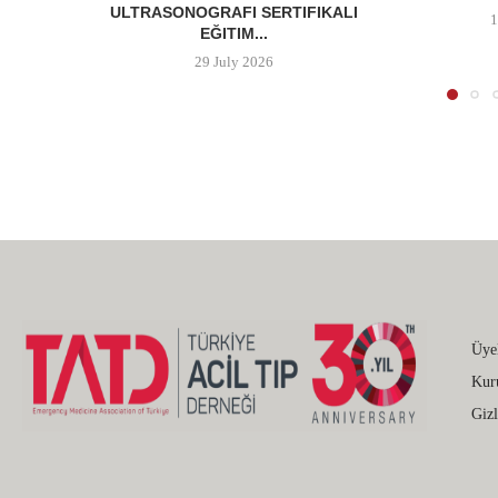
ULTRASONOGRAFI SERTIFIKALI
1
EĞITIM...
29 July 2026
Üye
Kur
Gizl