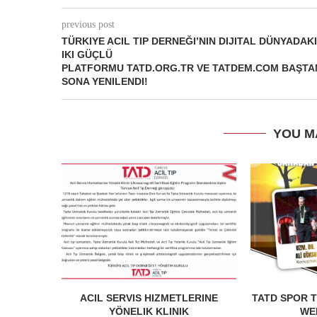
previous post
TÜRKIYE ACIL TIP DERNEĞI’NIN DIJITAL DÜNYADAKI
IKI GÜÇLÜ
PLATFORMU TATD.ORG.TR VE TATDEM.COM BAŞTA
SONA YENILENDI!
YOU M
ACIL SERVIS HIZMETLERINE
TATD SPOR T
YÖNELIK KLINIK
WEB