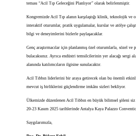
teması “Acil Tıp Geleceğini Planlıyor” olarak belirlenmiştir.
Kongremizde Acil Tıp alanın karşılaştığı klinik, teknolojik ve o
interaktif oturumlar, pratik uygulamalar, kurslar ve atölye çalı
bilgi ve deneyimlerini bizlerle paylaşacaklar.
Genç araştırmacılar için planlanmış özel oturumlarla, sözel ve po
bulacaksınız. Ayrıca endüstri temsilcilerinin yer alacağı sergi a
alanında katılımcıların ilgisine sunulacaktır.
Acil Tıbbın liderlerini bir araya getirecek olan bu önemli etkinl
mevcut iş birliklerini güçlendirme imkânı sizleri bekliyor.
Ülkemizde düzenlenen Acil Tıbbın en büyük bilimsel şöleni siz 
20-23 Kasım 2025 tarihlerinde Antalya Kaya Palazzo Convention C
Saygılarımızla,