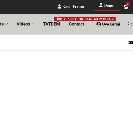
0
Bağış
Kayıt Formu
TÜRKIYE ACIL TIP DERNEĞI EĞITIM MERKEZI
ts
Videos
TATDEM
Contact
Üye Girişi