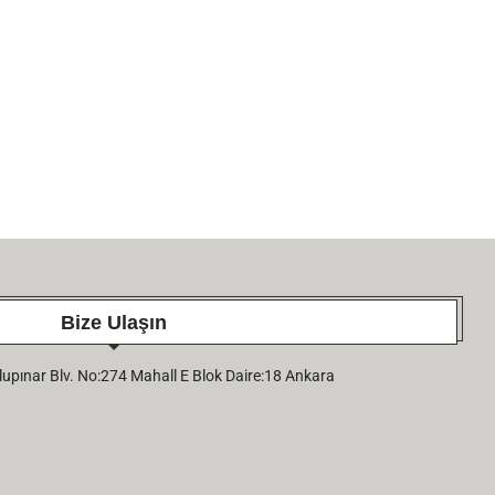
27 April 2026
Bize Ulaşın
pınar Blv. No:274 Mahall E Blok Daire:18 Ankara