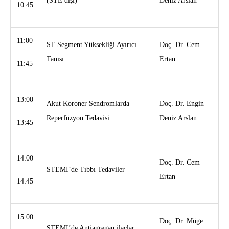
(STE dışı)
Deniz Arslan
10:45
11:00
ST Segment Yüksekliği Ayırıcı
Doç. Dr. Cem
Tanısı
Ertan
11:45
13:00
Akut Koroner Sendromlarda
Doç. Dr. Engin
Reperfüzyon Tedavisi
Deniz Arslan
13:45
14:00
Doç. Dr. Cem
STEMI’de Tıbbı Tedaviler
Ertan
14:45
15:00
Doç. Dr. Müge
STEMI’de Antiagregan ilaçlar