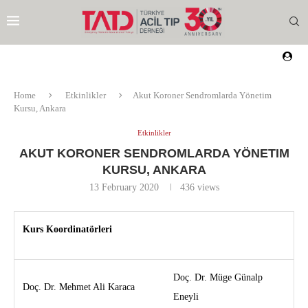
Home
Etkinlikler
Akut Koroner Sendromlarda Yönetim
Kursu, Ankara
Etkinlikler
AKUT KORONER SENDROMLARDA YÖNETIM
KURSU, ANKARA
13 February 2020
436
views
Kurs Koordinatörleri
Doç. Dr. Müge Günalp
Doç. Dr. Mehmet Ali Karaca
EZI
Eneyli