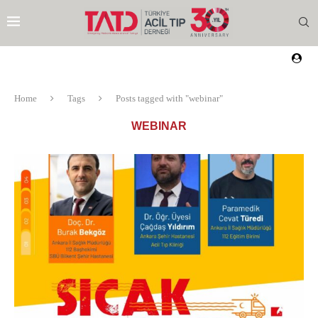
Home
Tags
Posts tagged with "webinar"
WEBINAR
EZI