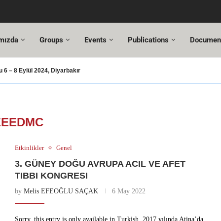
mızda
Groups
Events
Publications
Documen
6 – 8 Eylül 2024, Diyarbakır
ması – 2024
usu
UT Değişiklikleri
 Hazır!
esi,
ltuncı’ya yeni görevinde başarılar dileriz.
hmet Özel
18. Türkiye Acil Tıp Kongresi ve
17....
EEEDMC
Etkinlikler
Genel
3. GÜNEY DOĞU AVRUPA ACIL VE AFET
TIBBI KONGRESI
by
Melis EFEOĞLU SAÇAK
6 May 2022
Sorry, this entry is only available in Turkish. 2017 yılında Atina’da