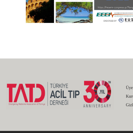
Üye
Kur
Gizl