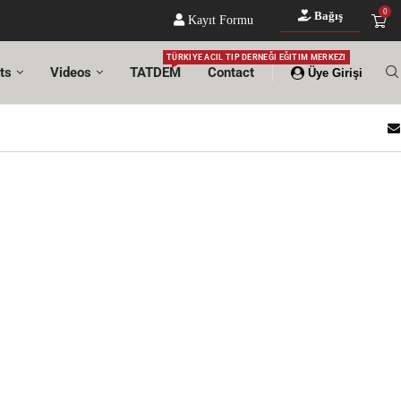
0
Bağış
Kayıt Formu
TÜRKIYE ACIL TIP DERNEĞI EĞITIM MERKEZI
ts
Videos
TATDEM
Contact
Üye Girişi