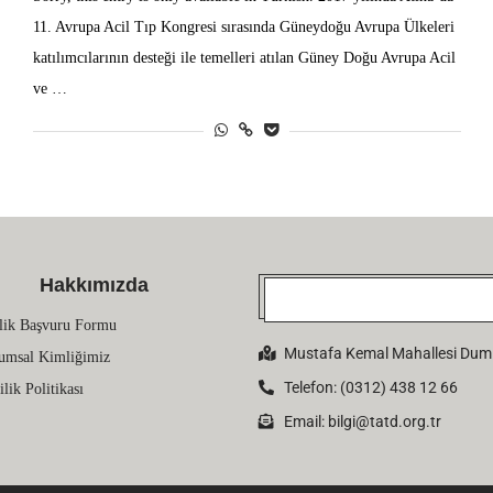
11. Avrupa Acil Tıp Kongresi sırasında Güneydoğu Avrupa Ülkeleri
katılımcılarının desteği ile temelleri atılan Güney Doğu Avrupa Acil
ve …
Hakkımızda
lik Başvuru Formu
Mustafa Kemal Mahallesi Dumlu
umsal Kimliğimiz
Telefon: (0312) 438 12 66
ilik Politikası
Email:
bilgi@tatd.org.tr