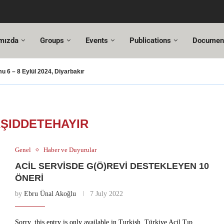
mızda
Groups
Events
Publications
Documen
 6 – 8 Eylül 2024, Diyarbakır
şması – 2024
şusu
SUT Değişiklikleri
ı Hazır!
resi,
Altuncı’ya yeni görevinde başarılar dileriz.
ehmet Özel
18. Türkiye Acil Tıp Kongresi ve
17....
ŞIDDETEHAYIR
Genel
Haber ve Duyurular
ACİL SERVİSDE G(Ö)REVİ DESTEKLEYEN 10
ÖNERİ
by
Ebru Ünal Akoğlu
7 July 2022
Sorry, this entry is only available in Turkish. Türkiye Acil Tıp