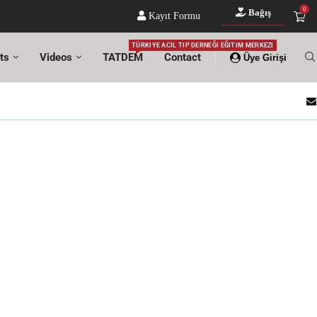
0
Bağış
Kayıt Formu
TÜRKIYE ACIL TIP DERNEĞI EĞITIM MERKEZI
ts
Videos
TATDEM
Contact
Üye Girişi