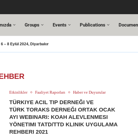
mızda
Groups
Events
Publications
Documen
 – 8 Eylül 2024, Diyarbakır
ası – 2024
usu
T Değişiklikleri
Hazır!
si,
tuncı’ya yeni görevinde başarılar dileriz.
hmet Özel
18. Türkiye Acil Tıp Kongresi ve
17....
EHBER
Etkinlikler
Faaliyet Raporları
Haber ve Duyurular
TÜRKIYE ACIL TIP DERNEĞI VE
TÜRK TORAKS DERNEĞI ORTAK OCAK
AYI WEBINARI: KOAH ALEVLENMESI
YÖNETIMI TATD/TTD KLINIK UYGULAMA
REHBERI 2021