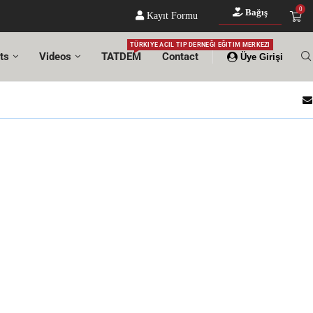
0
Bağış
Kayıt Formu
TÜRKIYE ACIL TIP DERNEĞI EĞITIM MERKEZI
ts
Videos
TATDEM
Contact
Üye Girişi