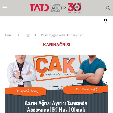
Home
Tags
Posts tagged with "karınağrısı"
KARINAĞRISI
EZI