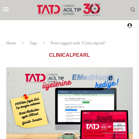
Home
Tags
Posts tagged with "Clinicalpearl"
CLINICALPEARL
EZI