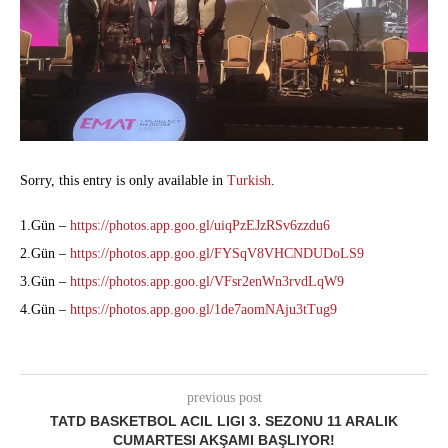
Sorry, this entry is only available in
Turkish
.
1.Gün –
https://photos.app.goo.gl/uiqPzEJzRSv6zzdu6
2.Gün –
https://photos.app.goo.gl/FYSqV8VHCNDUDoLS9
3.Gün –
https://photos.app.goo.gl/VFsr2enWn3rvdLqW9
4.Gün –
https://photos.app.goo.gl/1de7aomNAju3tTug9
previous post
TATD BASKETBOL ACIL LIGI 3. SEZONU 11 ARALIK
CUMARTESI AKŞAMI BAŞLIYOR!