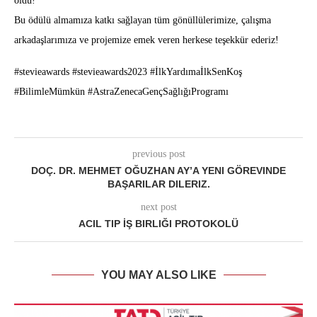
oldu!
Bu ödülü almamıza katkı sağlayan tüm gönüllülerimize, çalışma
arkadaşlarımıza ve projemize emek veren herkese teşekkür ederiz!
#stevieawards #stevieawards2023 #İlkYardımaİlkSenKoş
#BilimleMümkün #AstraZenecaGençSağlığıProgramı
previous post
DOÇ. DR. MEHMET OĞUZHAN AY’A YENI GÖREVINDE
BAŞARILAR DILERIZ.
next post
ACIL TIP İŞ BIRLIĞI PROTOKOLÜ
YOU MAY ALSO LIKE