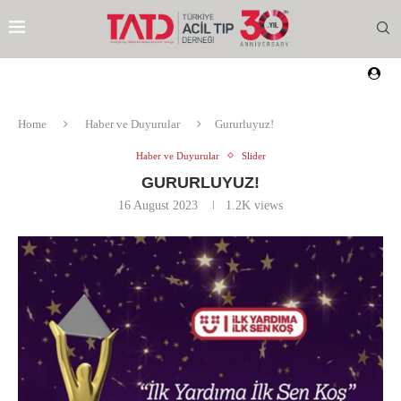
Home
Haber ve Duyurular
Gururluyuz!
Haber ve Duyurular
Slider
GURURLUYUZ!
16 August 2023
1.2K
views
EZI