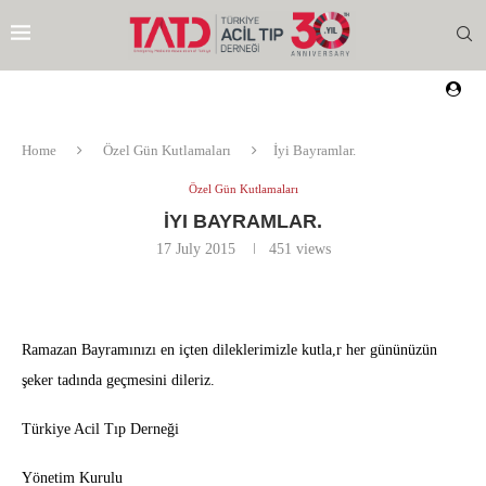
Home
Özel Gün Kutlamaları
İyi Bayramlar.
Özel Gün Kutlamaları
İYI BAYRAMLAR.
17 July 2015
451
views
Ramazan Bayramınızı en içten dileklerimizle kutla,r her gününüzün
şeker tadında geçmesini dileriz.
Türkiye Acil Tıp Derneği
EZI
Yönetim Kurulu