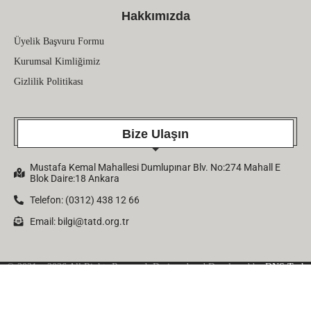
Hakkımızda
Üyelik Başvuru Formu
Kurumsal Kimliğimiz
Gizlilik Politikası
Bize Ulaşın
Mustafa Kemal Mahallesi Dumlupınar Blv. No:274 Mahall E
Blok Daire:18 Ankara
Telefon: (0312) 438 12 66
Email:
bilgi@tatd.org.tr
© 2021 – 2026 All Rights Reserved. Designed and Developed by
DNS Tech
Company