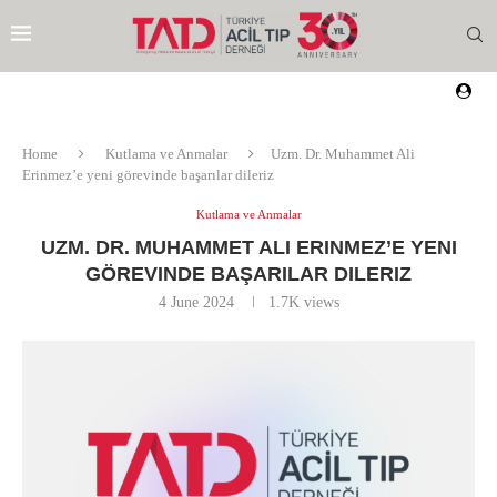
Home
Kutlama ve Anmalar
Uzm. Dr. Muhammet Ali
Erinmez’e yeni görevinde başarılar dileriz
Kutlama ve Anmalar
UZM. DR. MUHAMMET ALI ERINMEZ’E YENI
GÖREVINDE BAŞARILAR DILERIZ
4 June 2024
1.7K
views
EZI