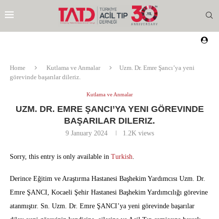
Home
Kutlama ve Anmalar
Uzm. Dr. Emre Şancı’ya yeni
görevinde başarılar dileriz.
Kutlama ve Anmalar
UZM. DR. EMRE ŞANCI’YA YENI GÖREVINDE
BAŞARILAR DILERIZ.
9 January 2024
1.2K
views
Sorry, this entry is only available in
Turkish
.
Derince Eğitim ve Araştırma Hastanesi Başhekim Yardımcısı Uzm. Dr.
Emre ŞANCI, Kocaeli Şehir Hastanesi Başhekim Yardımcılığı görevine
atanmıştır. Sn. Uzm. Dr. Emre ŞANCI’ya yeni görevinde başarılar
EZI