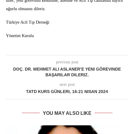
diler; yeni görevinin kendisine, ailesine ve Acil Tıp camiasına hayırlı
uğurlu olmasını dileriz.
Türkiye Acil Tıp Derneği
Yönetim Kurulu
previous post
DOÇ. DR. MEHMET ALI ASLANER’E YENI GÖREVINDE
BAŞARILAR DILERIZ.
next post
TATD KURS GÜNLERI, 18-21 NISAN 2024
YOU MAY ALSO LIKE