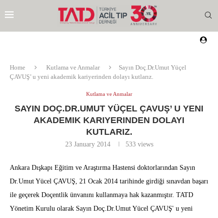
Home
Kutlama ve Anmalar
Sayın Doç.Dr.Umut Yüçel
ÇAVUŞ’ u yeni akademik kariyerinden dolayı kutlarız.
Kutlama ve Anmalar
SAYIN DOÇ.DR.UMUT YÜÇEL ÇAVUŞ’ U YENI
AKADEMIK KARIYERINDEN DOLAYI
KUTLARIZ.
23 January 2014
533
views
Ankara Dışkapı Eğitim ve Araştırma Hastensi doktorlarından Sayın
Dr.Umut Yücel ÇAVUŞ, 21 Ocak 2014 tarihinde girdiği sınavdan başarı
ile geçerek Doçentlik ünvanını kullanmaya hak kazanmıştır. TATD
Yönetim Kurulu olarak Sayın Doç.Dr.Umut Yücel ÇAVUŞ' u yeni
EZI