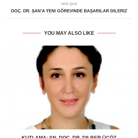
next post
DOÇ. DR. ŞAN’A YENI GÖREVINDE BAŞARILAR DILERIZ
YOU MAY ALSO LIKE
KUTLAMA; SN. DOÇ. DR. DILBER ÜÇÖZ