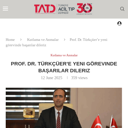
Home
Kutlama ve Anmalar
Prof. Dr. Türkçüer’e yeni
görevinde başarılar dileriz
Kutlama ve Anmalar
PROF. DR. TÜRKÇÜER’E YENI GÖREVINDE
BAŞARILAR DILERIZ
12 June 2025
359
views
EZI