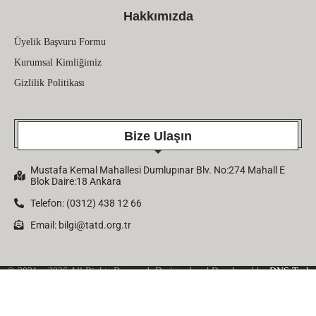
Hakkımızda
Üyelik Başvuru Formu
Kurumsal Kimliğimiz
Gizlilik Politikası
Bize Ulaşın
Mustafa Kemal Mahallesi Dumlupınar Blv. No:274 Mahall E
Blok Daire:18 Ankara
Telefon: (0312) 438 12 66
Email:
bilgi@tatd.org.tr
© 2021 – 2026 All Rights Reserved. Designed and Developed by
DNS Tech
Company