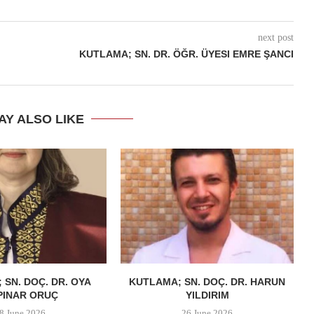
next post
KUTLAMA; SN. DR. ÖĞR. ÜYESI EMRE ŞANCI
AY ALSO LIKE
 SN. DOÇ. DR. OYA
KUTLAMA; SN. DOÇ. DR. HARUN
PINAR ORUÇ
YILDIRIM
8 June 2026
26 June 2026