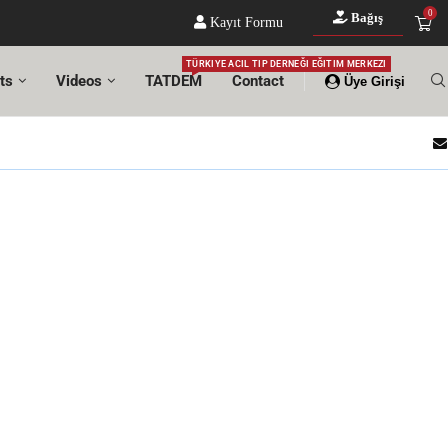
0
Bağış
Kayıt Formu
TÜRKIYE ACIL TIP DERNEĞI EĞITIM MERKEZI
ts
Videos
TATDEM
Contact
Üye Girişi