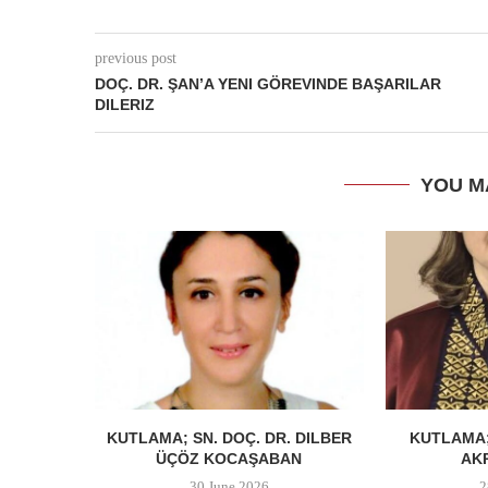
previous post
DOÇ. DR. ŞAN’A YENI GÖREVINDE BAŞARILAR
DILERIZ
YOU M
KUTLAMA; SN. DOÇ. DR. DILBER
KUTLAMA;
ÜÇÖZ KOCAŞABAN
AK
30 June 2026
2