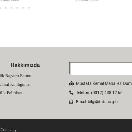
Hakkımızda
lik Başvuru Formu
Mustafa Kemal Mahallesi Dumlu
umsal Kimliğimiz
Telefon: (0312) 438 12 66
ilik Politikası
Email:
bilgi@tatd.org.tr
 Company