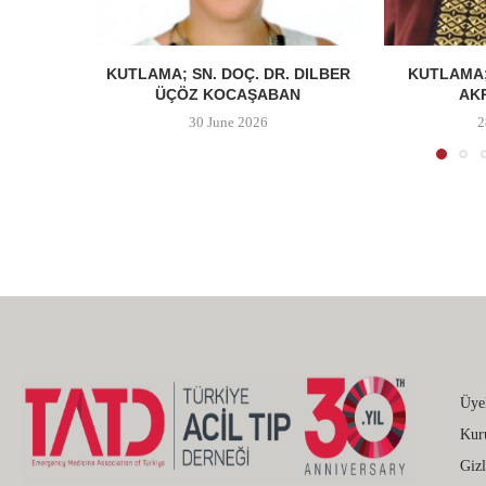
KUTLAMA; SN. DOÇ. DR. DILBER
KUTLAMA;
ÜÇÖZ KOCAŞABAN
AK
30 June 2026
2
Üye
Kur
Gizl