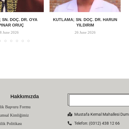
 SN. DOÇ. DR. OYA
KUTLAMA; SN. DOÇ. DR. HARUN
PINAR ORUÇ
YILDIRIM
8 June 2026
26 June 2026
Hakkımızda
lik Başvuru Formu
Mustafa Kemal Mahallesi Dumlu
umsal Kimliğimiz
Telefon: (0312) 438 12 66
ilik Politikası