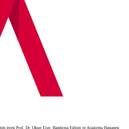
tim üyesi Prof. Dr. Oktay Eray, Bandırma Eğitim ve Araştırma Hastanesi