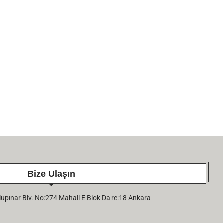
KUTLAMA; SN. DOÇ. DR. EVREN
KUTLAMA; SN. DOÇ. 
EKINGEN
SÜLEYMAN ALPAR
26 June 2026
26 June 2026
Bize Ulaşın
pınar Blv. No:274 Mahall E Blok Daire:18 Ankara