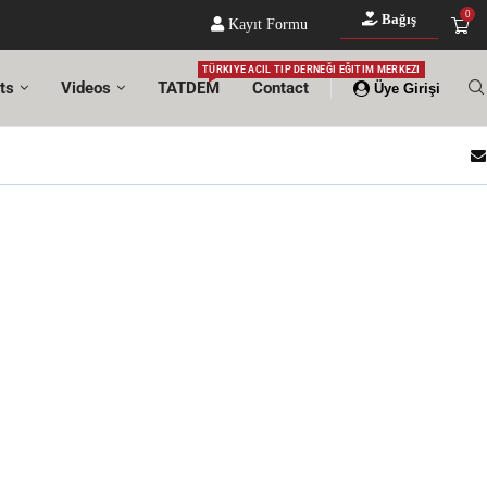
0
Bağış
Kayıt Formu
TÜRKIYE ACIL TIP DERNEĞI EĞITIM MERKEZI
ts
Videos
TATDEM
Contact
Üye Girişi