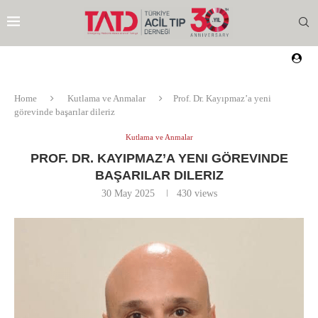
Home
Kutlama ve Anmalar
Prof. Dr. Kayıpmaz’a yeni
görevinde başarılar dileriz
Kutlama ve Anmalar
PROF. DR. KAYIPMAZ’A YENI GÖREVINDE
BAŞARILAR DILERIZ
30 May 2025
430
views
EZI