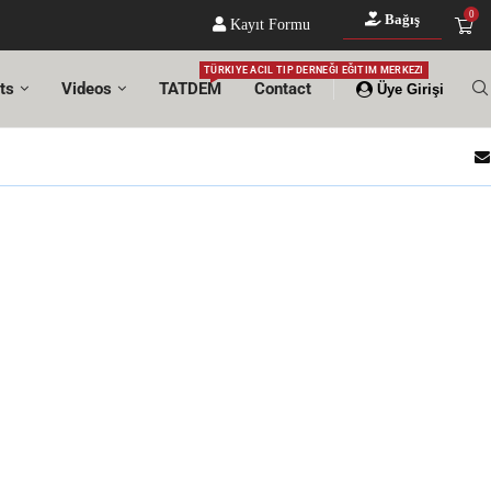
0
Bağış
Kayıt Formu
TÜRKIYE ACIL TIP DERNEĞI EĞITIM MERKEZI
ts
Videos
TATDEM
Contact
Üye Girişi