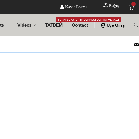
0
Bağış
Kayıt Formu
TÜRKIYE ACIL TIP DERNEĞI EĞITIM MERKEZI
ts
Videos
TATDEM
Contact
Üye Girişi