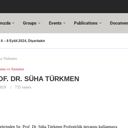
mızda
Groups
Events
Publications
Documen
 – 8 Eylül 2024, Diyarbakır
ası – 2024
usu
T Değişiklikleri
Hazır!
si,
tuncı’ya yeni görevinde başarılar dileriz.
hmet Özel
18. Türkiye Acil Tıp Kongresi ve
17....
üha Türkmen
ama ve Anmalar
OF. DR. SÜHA TÜRKMEN
2019
735
views
yelerinden Sn. Prof. Dr. Süha Türkmen Profesörlük ünvanını kullanmaya