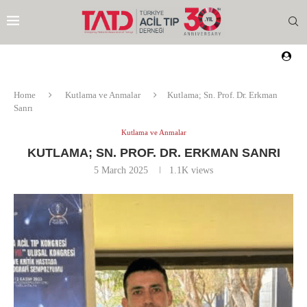
Home
Kutlama ve Anmalar
Kutlama; Sn. Prof. Dr. Erkman
Sanrı
Kutlama ve Anmalar
KUTLAMA; SN. PROF. DR. ERKMAN SANRI
5 March 2025
1.1K
views
EZI