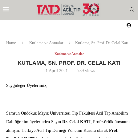
Home
Kutlama ve Anmalar
Kutlama, Sn. Prof. Dr. Celal Katı
Kutlama ve Anmalar
KUTLAMA, SN. PROF. DR. CELAL KATI
21 April 2021
789
views
Saygıdeğer Üyelerimiz,
Samsun Ondokuz Mayız Üniversitesi Tıp Fakültesi Acil Tıp Anabilim
Dalı öğretim üyelerinden Sayın
Dr. Celal KATI
, Profesörlük ünvanını
almıştır. Türkiye Acil Tıp Derneği Yönetim Kurulu olarak
Prof.
EZI