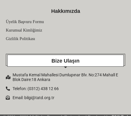
Hakkımızda
Üyelik Başvuru Formu
Kurumsal Kimliğimiz
Gizlilik Politikası
Bize Ulaşın
Mustafa Kemal Mahallesi Dumlupınar Blv. No:274 Mahall E
Blok Daire:18 Ankara
Telefon: (0312) 438 12 66
Email:
bilgi@tatd.org.tr
© 2021 – 2026 All Rights Reserved. Designed and Developed by
DNS Tech
Company