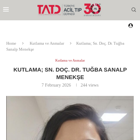
Home
Kutlama ve Anmalar
Kutlama; Sn. Doç. Dr. Tuğba
Sanalp Menekşe
Kutlama ve Anmalar
KUTLAMA; SN. DOÇ. DR. TUĞBA SANALP
MENEKŞE
7 February 2026
244
views
EZI