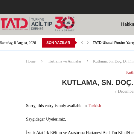
Hakkı
Saturday, 8 August, 2026
SON YAZILAR
TATD Ulusal Resim Yarı
Acil Tıp Yeterlilik Sınavı
14 Mart Tıp Bayramı Ko
SGK Tarafından Yapılan 
Acil Tıp Bülteni 15. Sayıs
8. Avrasya Acil Tıp Kong
Dr. Öğr. Üyesi Yusuf Ali 
Kutlama; Sn. Doç. Dr. M
Home
Kutlama ve Anmalar
Kutlama, Sn. Doç. Dr. Pı
Kutl
KUTLAMA, SN. DOÇ.
7 Decembe
Sorry, this entry is only available in
Turkish
.
Saygıdeğer Üyelerimiz,
İzmir Atatürk Eğitim ve Araştırma Hastanesi Acil Tıp Kliniği