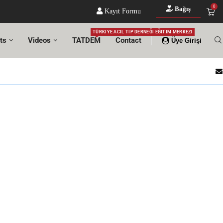
0
Bağış
Kayıt Formu
TÜRKIYE ACIL TIP DERNEĞI EĞITIM MERKEZI
ts
Videos
TATDEM
Contact
Üye Girişi