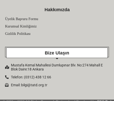
Hakkımızda
Üyelik Başvuru Formu
Kurumsal Kimliğimiz
Gizlilik Politikası
Bize Ulaşın
Mustafa Kemal Mahallesi Dumlupınar Blv. No:274 Mahall E
Blok Daire:18 Ankara
Telefon: (0312) 438 12 66
Email:
bilgi@tatd.org.tr
© 2021 – 2026 All Rights Reserved. Designed and Developed by
DNS Tech
Company