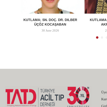
KUTLAMA; SN. DOÇ. DR. DILBER
KUTLAMA;
ÜÇÖZ KOCAŞABAN
AK
30 June 2026
2
Üye
Kur
Gizl