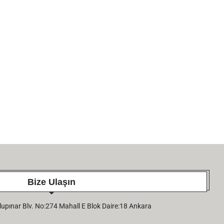
KUTLAMA; SN. DOÇ. DR. EVREN
KUTLAMA; SN. DOÇ. 
EKINGEN
SÜLEYMAN ALPAR
26 June 2026
26 June 2026
Bize Ulaşın
pınar Blv. No:274 Mahall E Blok Daire:18 Ankara