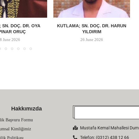
 SN. DOÇ. DR. OYA
KUTLAMA; SN. DOÇ. DR. HARUN
PINAR ORUÇ
YILDIRIM
8 June 2026
26 June 2026
Hakkımızda
lik Başvuru Formu
Mustafa Kemal Mahallesi Dumlu
umsal Kimliğimiz
Telefon: (0312) 438 12 66
ilik Politikası