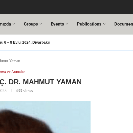
mızda
Groups
Events
Publications
Documen
 6 – 8 Eylül 2024, Diyarbakır
şması – 2024
şusu
SUT Değişiklikleri
ı Hazır!
resi,
Altuncı’ya yeni görevinde başarılar dileriz.
ehmet Özel
18. Türkiye Acil Tıp Kongresi ve
17....
Mahmut Yaman
ama ve Anmalar
Ç. DR. MAHMUT YAMAN
2025
433
views