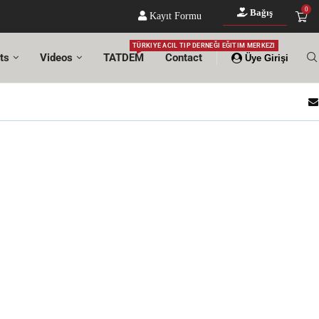
0
Bağış
Kayıt Formu
TÜRKIYE ACIL TIP DERNEĞI EĞITIM MERKEZI
ts
Videos
TATDEM
Contact
Üye Girişi