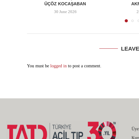
ÜÇÖZ KOCAŞABAN
AK
30 June 2026
2
LEAV
You must be
logged in
to post a comment.
Üye
Kur