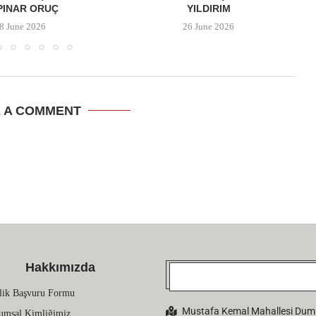
PINAR ORUÇ
YILDIRIM
8 June 2026
26 June 2026
E A COMMENT
Hakkımızda
lik Başvuru Formu
Mustafa Kemal Mahallesi Dumlu
umsal Kimliğimiz