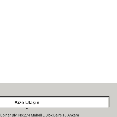
EKINGEN
SÜLEYMAN ALPAR
26 June 2026
26 June 2026
Bize Ulaşın
pınar Blv. No:274 Mahall E Blok Daire:18 Ankara