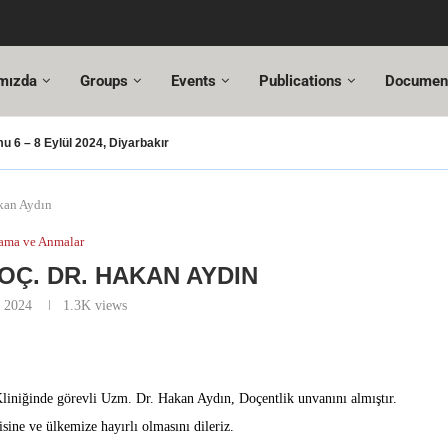
mızda
Groups
Events
Publications
Documen
 6 – 8 Eylül 2024, Diyarbakır
şması – 2024
şusu
SUT Değişiklikleri
ı Hazır!
resi,
Altuncı’ya yeni görevinde başarılar dileriz.
ehmet Özel
18. Türkiye Acil Tıp Kongresi ve
17....
akan Aydın
ama ve Anmalar
OÇ. DR. HAKAN AYDIN
y 2024
1.3K
views
liniğinde görevli Uzm. Dr. Hakan Aydın, Doçentlik unvanını almıştır.
ine ve ülkemize hayırlı olmasını dileriz.