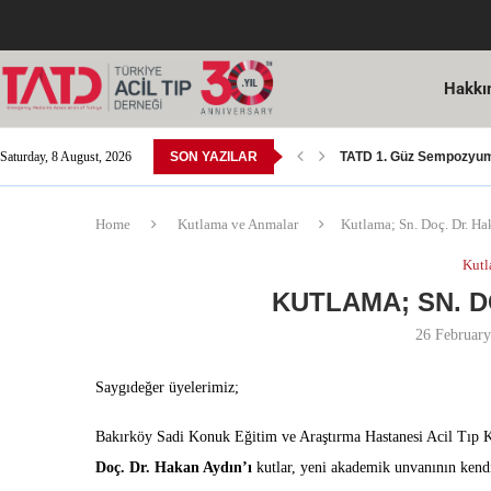
Hakkı
Saturday, 8 August, 2026
SON YAZILAR
TATD 1. Güz Sempozyumu
TATD Ulusal Resim Yarı
Acil Tıp Yeterlilik Sınavı
14 Mart Tıp Bayramı Ko
SGK Tarafından Yapılan 
Acil Tıp Bülteni 15. Sayıs
8. Avrasya Acil Tıp Kong
Dr. Öğr. Üyesi Yusuf Ali 
Kutlama; Sn. Doç. Dr. M
Home
Kutlama ve Anmalar
Kutlama; Sn. Doç. Dr. H
Kutl
KUTLAMA; SN. D
26 Februar
Saygıdeğer üyelerimiz;
Bakırköy Sadi Konuk Eğitim ve Araştırma Hastanesi Acil Tıp K
Doç. Dr. Hakan Aydın’ı
kutlar, yeni akademik unvanının kendis