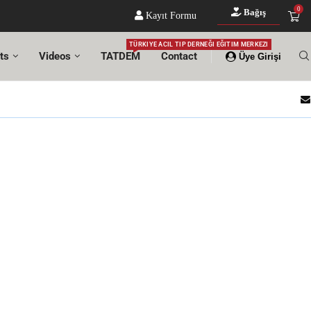
0
Bağış
Kayıt Formu
TÜRKIYE ACIL TIP DERNEĞI EĞITIM MERKEZI
ts
Videos
TATDEM
Contact
Üye Girişi