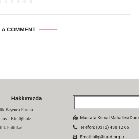
E A COMMENT
Hakkımızda
lik Başvuru Formu
Mustafa Kemal Mahallesi Dumlu
umsal Kimliğimiz
Telefon: (0312) 438 12 66
ilik Politikası
Email:
bilgi@tatd.org.tr