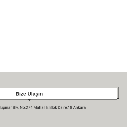
Bize Ulaşın
pınar Blv. No:274 Mahall E Blok Daire:18 Ankara