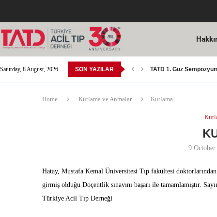
Hakkı
Saturday, 8 August, 2026
SON YAZILAR
TATD 1. Güz Sempozyumu
TATD Ulusal Resim Yarı
Acil Tıp Yeterlilik Sınavı
14 Mart Tıp Bayramı Ko
SGK Tarafından Yapılan 
Acil Tıp Bülteni 15. Sayıs
8. Avrasya Acil Tıp Kong
Dr. Öğr. Üyesi Yusuf Ali 
Kutlama; Sn. Doç. Dr. M
Home
Kutlama ve Anmalar
Kutlama
Kutl
K
9 October
Hatay, Mustafa Kemal Üniversitesi Tıp fakültesi doktorlarınd
girmiş olduğu Doçentlik sınavını başarı ile tamamlamıştır. Say
Türkiye Acil Tıp Derneği