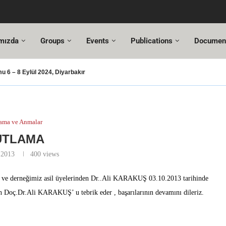
mızda
Groups
Events
Publications
Documen
 6 – 8 Eylül 2024, Diyarbakır
şması – 2024
şusu
SUT Değişiklikleri
ı Hazır!
resi,
Altuncı’ya yeni görevinde başarılar dileriz.
ehmet Özel
18. Türkiye Acil Tıp Kongresi ve
17....
ama ve Anmalar
UTLAMA
 2013
400
views
an ve derneğimiz asil üyelerinden Dr..Ali KARAKUŞ 03.10.2013 tarihinde
ın Doç.Dr.Ali KARAKUŞ’ u tebrik eder , başarılarının devamını dileriz.