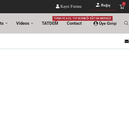
0
Bağış
Kayıt Formu
TÜRKIYE ACIL TIP DERNEĞI EĞITIM MERKEZI
ts
Videos
TATDEM
Contact
Üye Girişi