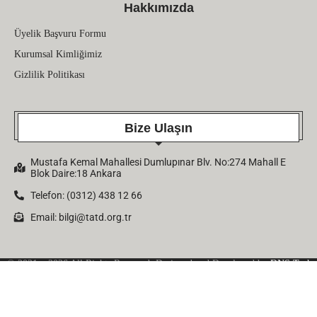
Hakkımızda
Üyelik Başvuru Formu
Kurumsal Kimliğimiz
Gizlilik Politikası
Bize Ulaşın
Mustafa Kemal Mahallesi Dumlupınar Blv. No:274 Mahall E
Blok Daire:18 Ankara
Telefon: (0312) 438 12 66
Email:
bilgi@tatd.org.tr
© 2021 – 2026 All Rights Reserved. Designed and Developed by
DNS Tech
Company