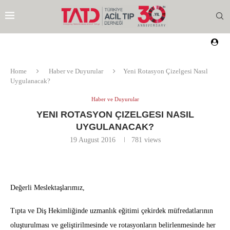
Home
Haber ve Duyurular
Yeni Rotasyon Çizelgesi Nasıl
Uygulanacak?
Haber ve Duyurular
YENI ROTASYON ÇIZELGESI NASIL
UYGULANACAK?
19 August 2016
781
views
Değerli Meslektaşlarımız,
Tıpta ve Diş Hekimliğinde uzmanlık eğitimi çekirdek müfredatlarının
EZI
oluşturulması ve geliştirilmesinde ve rotasyonların belirlenmesinde her