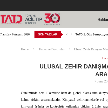
Hakkı
Thursday, 6 August, 2026
SON YAZILAR
TATD 1. Güz Sempozyumu
TATD Ulusal Resim Yar
Acil Tıp Yeterlilik Sınavı
14 Mart Tıp Bayramı K
SGK Tarafından Yapılan 
Acil Tıp Bülteni 15. Sayı
8. Avrasya Acil Tıp Kon
Dr. Öğr. Üyesi Yusuf Ali 
Kutlama; Sn. Doç. Dr. 
Home
Haber ve Duyurular
Ulusal Zehir Danışma Mer
Habe
ULUSAL ZEHIR DANIŞMA
ARA
7 June 20
Günümüzde hem ülkemizde hem de global olarak tüm dünyada
kalma riskini arttırmaktadır. Kimyasal zehirlenmelerde rol o
kimyasal ürünler ve kontrolsüz kullanılan bitkisel ürünler sayıl