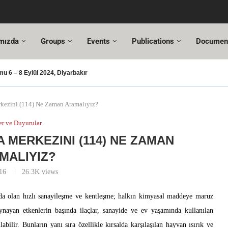
mızda
Groups
Events
Publications
Documen
 6 – 8 Eylül 2024, Diyarbakır
ışması – 2024
oşusu
SUT Değişiklikleri
sı Hazır!
gresi,
Altuncı’ya yeni görevinde başarılar dileriz.
Mehmet Özel
18. Türkiye Acil Tıp Kongresi ve
17....
kezini (114) Ne Zaman Aramalıyız?
r ve Duyurular
 MERKEZINI (114) NE ZAMAN
MALIYIZ?
16
26.3K
views
 olan hızlı sanayileşme ve kentleşme; halkın kimyasal maddeye maruz
ynayan etkenlerin başında ilaçlar, sanayide ve ev yaşamında kullanılan
abilir. Bunların yanı sıra özellikle kırsalda karşılaşılan hayvan ısırık ve