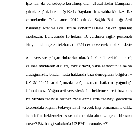
İşte tam da bu sebeple kurulmuş olan Ulusal Zehir Danışm
yılında Sağlık Bakanlığı Refik Saydam Hıfzıssıhha Merkezi Baş
vermektedir. Daha sonra 2012 yılında Sağlık Bakanlığı Aci
Bakanlığı Afet ve Acil Durum Yönetimi Daire Başkanlığına bağ
merkezdir. Bünyesinde 15 hekim, 10 yardımcı sağlık personel
bir yanından gelen telefonlara 7/24 cevap vererek medikal dest
Acil serviste çalışan doktorlar olarak bizler de zehirlenme
kalınan maddenin etkileri, toksik dozu, varsa antidotunun ne ol
aradığımızda, bizden hasta hakkında bazı demografik bilgileri ve
UZEM-114’ü aradığımızda çoğu zaman hatların yoğunluğ
kalmaktayız. Yoğun acil servislerde bu bekleme süresi bazen tole
Bu yüzden tedavisi bilinen zehirlenmelerde tedaviyi gecikt
telefondaki kişinin tedaviyi aktif verecek kişi olmamasına dikka
bu telefon beklemeleri sırasında sıklıkla akımıza gelen bir so
mıyız? Biz hangi vakalarda UZEM’i aramalıyız?’.