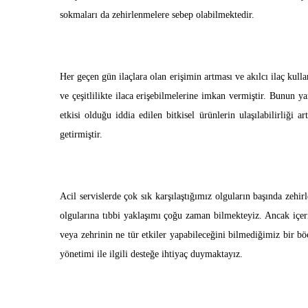
sokmaları da zehirlenmelere sebep olabilmektedir.
Her geçen gün ilaçlara olan erişimin artması ve akılcı ilaç kul
ve çeşitlilikte ilaca erişebilmelerine imkan vermiştir. Bunun ya
etkisi olduğu iddia edilen bitkisel ürünlerin ulaşılabilirliği a
getirmiştir.
Acil servislerde çok sık karşılaştığımız olguların başında zehi
olgularına tıbbi yaklaşımı çoğu zaman bilmekteyiz. Ancak içeri
veya zehrinin ne tür etkiler yapabileceğini bilmediğimiz bir böc
yönetimi ile ilgili desteğe ihtiyaç duymaktayız.