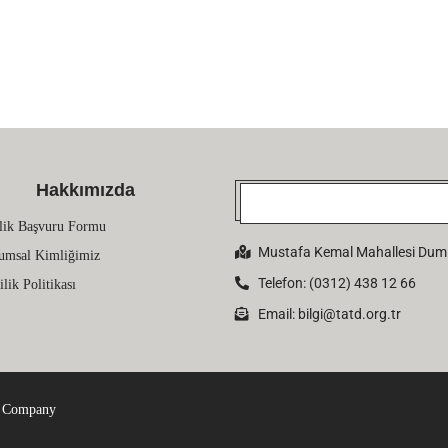
Hakkımızda
lik Başvuru Formu
Mustafa Kemal Mahallesi Dumlu
umsal Kimliğimiz
Telefon: (0312) 438 12 66
ilik Politikası
Email:
bilgi@tatd.org.tr
 Company