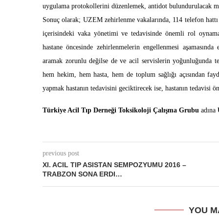
uygulama protokollerini düzenlemek, antidot bulundurulacak mer
Sonuç olarak; UZEM zehirlenme vakalarında, 114 telefon hattı i
içerisindeki vaka yönetimi ve tedavisinde önemli rol oynamakt
hastane öncesinde zehirlenmelerin engellenmesi aşamasında
aramak zorunlu değilse de ve acil servislerin yoğunluğunda
hem hekim, hem hasta, hem de toplum sağlığı açısından faydal
yapmak hastanın tedavisini geciktirecek ise, hastanın tedavisi ö
Türkiye Acil Tıp Derneği Toksikoloji Çalışma Grubu
adına
previous post
XI. ACIL TIP ASISTAN SEMPOZYUMU 2016 –
TRABZON SONA ERDI…
YOU M