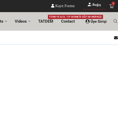
0
Bağış
Kayıt Formu
TÜRKIYE ACIL TIP DERNEĞI EĞITIM MERKEZI
ts
Videos
TATDEM
Contact
Üye Girişi