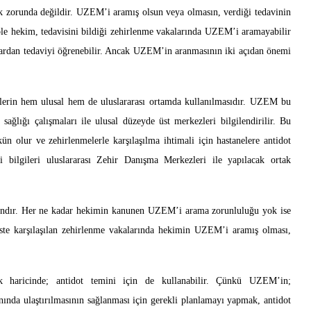
zorunda değildir. UZEM’i aramış olsun veya olmasın, verdiği tedavinin
le hekim, tedavisini bildiği zehirlenme vakalarında UZEM’i aramayabilir
lardan tedaviyi öğrenebilir. Ancak UZEM’in aranmasının iki açıdan önemi
lerin hem ulusal hem de uluslararası ortamda kullanılmasıdır. UZEM bu
k sağlığı çalışmaları ile ulusal düzeyde üst merkezleri bilgilendirilir. Bu
 olur ve zehirlenmelerle karşılaşılma ihtimali için hastanelere antidot
 bilgileri uluslararası Zehir Danışma Merkezleri ile yapılacak ortak
andır. Her ne kadar hekimin kanunen UZEM’i arama zorunluluğu yok ise
iste karşılaşılan zehirlenme vakalarında hekimin UZEM’i aramış olması,
k haricinde; antidot temini için de kullanabilir. Çünkü UZEM’in;
nında ulaştırılmasının sağlanması için gerekli planlamayı yapmak, antidot