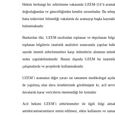
Hekim herhangi bir zehirlenme vakasında UZEM-114’ü aramak 
doğruluğundan ve güncelliğinden kendisi sorumludur. Bu sebep
hatta tedavisini bilmediği vakalarda da aramayıp başka kaynak
bulunmaktadır.
Bunlardan ilki; UZEM tarafından toplanan ve depolanan bilgi
toplanan bilgilerin istatistik analizleri sonucunda yapılan hal
sayede önemli zehirlenmelere karşı önlemlerin alınması mümkün
stoku yapılabilmektedir. Bunun dışında UZEM bu istatistiki
çalışmalarda ve projelerde kullanmaktadır.
UZEM’i aramanın diğer yararı ise tamamen medikolegal açıd
de yapılmış olan dava örneklerinde görülmüştür ki, acil serv
davalarda karar vericilerin önemsediği bir konudur.
Acil hekimi UZEM’i zehirlenmeler ile ilgili bilgi alma
antidot/antiserumların temin edilmesi, etkin kullanımı ve zama