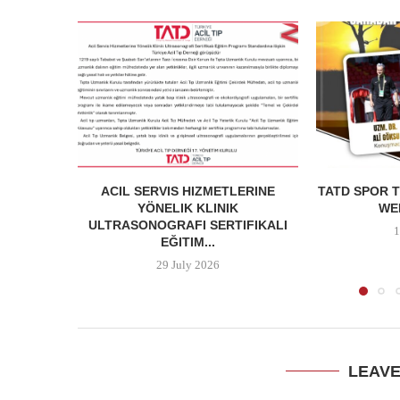
ACIL SERVIS HIZMETLERINE
TATD SPOR T
YÖNELIK KLINIK
WEB
ULTRASONOGRAFI SERTIFIKALI
1
EĞITIM...
29 July 2026
LEAV