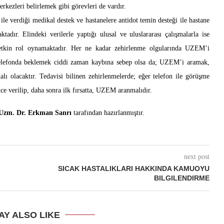
kezleri belirlemek gibi görevleri de vardır.
le verdiği medikal destek ve hastanelere antidot temin desteği ile hastane
adır. Elindeki verilerle yaptığı ulusal ve uluslararası çalışmalarla ise
 etkin rol oynamaktadır. Her ne kadar zehirlenme olgularında UZEM’i
 telefonda beklemek ciddi zaman kaybına sebep olsa da; UZEM’i aramak,
ı olacaktır. Tedavisi bilinen zehirlenmelerde; eğer telefon ile görüşme
nce verilip, daha sonra ilk fırsatta, UZEM aranmalıdır.
Uzm. Dr. Erkman Sanrı
tarafından hazırlanmıştır.
next post
SICAK HASTALIKLARI HAKKINDA KAMUOYU
BILGILENDIRME
AY ALSO LIKE