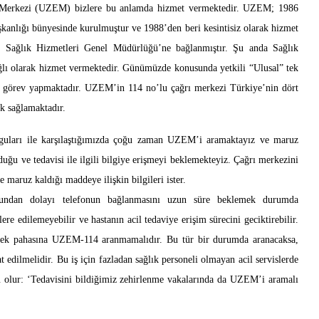
a Merkezi (UZEM) bizlere bu anlamda hizmet vermektedir. UZEM; 1986
kanlığı bünyesinde kurulmuştur ve 1988’den beri kesintisiz olarak hizmet
l Sağlık Hizmetleri Genel Müdürlüğü’ne bağlanmıştır. Şu anda Sağlık
lı olarak hizmet vermektedir. Günümüzde konusunda yetkili “Ulusal” tek
i görev yapmaktadır. UZEM’in 114 no’lu çağrı merkezi Türkiye’nin dört
ek sağlamaktadır.
 olguları ile karşılaştığımızda çoğu zaman UZEM’i aramaktayız ve maruz
duğu ve tedavisi ile ilgili bilgiye erişmeyi beklemekteyiz. Çağrı merkezini
 maruz kaldığı maddeye ilişkin bilgileri ister.
undan dolayı telefonun bağlanmasını uzun süre beklemek durumda
re edilemeyebilir ve hastanın acil tedaviye erişim sürecini geciktirebilir.
irmek pahasına UZEM-114 aranmamalıdır. Bu tür bir durumda aranacaksa,
t edilmelidir. Bu iş için fazladan sağlık personeli olmayan acil servislerde
ru olur: ‘Tedavisini bildiğimiz zehirlenme vakalarında da UZEM’i aramalı