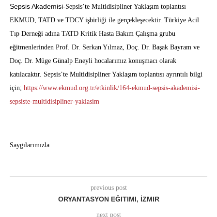
Sepsis Akademisi-
Sepsis’te Multidisipliner Yaklaşım toplantısı
EKMUD, TATD ve TDCY işbirliği ile gerçekleşecektir.
Türkiye Acil
Tıp Derneği adına TATD Kritik Hasta Bakım Çalışma grubu
eğitmenlerinden Prof. Dr. Serkan Yılmaz, Doç. Dr. Başak Bayram ve
Doç. Dr. Müge Günalp Eneyli hocalarımız konuşmacı olarak
katılacaktır. Sepsis’te Multidisipliner Yaklaşım toplantısı ayrıntılı bilgi
için;
https://www.ekmud.org.
tr/etkinlik/164-ekmud-sepsis-
akademisi-
sepsiste-
multidisipliner-yaklasim
Saygılarımızla
previous post
ORYANTASYON EĞITIMI, İZMIR
next post