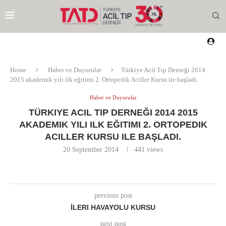
Home
Haber ve Duyurular
Türkiye Acil Tıp Derneği 2014
2015 akademik yılı ilk eğitimi 2. Ortopedik Aciller Kursu ile başladı.
Haber ve Duyurular
TÜRKIYE ACIL TIP DERNEĞI 2014 2015
AKADEMIK YILI ILK EĞITIMI 2. ORTOPEDIK
ACILLER KURSU ILE BAŞLADI.
20 September 2014
441
views
previous post
İLERI HAVAYOLU KURSU
EZI
next post