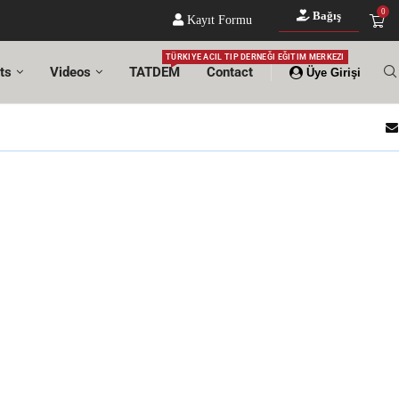
0
Bağış
Kayıt Formu
TÜRKIYE ACIL TIP DERNEĞI EĞITIM MERKEZI
ts
Videos
TATDEM
Contact
Üye Girişi