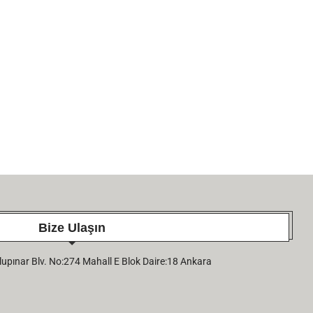
Bize Ulaşın
pınar Blv. No:274 Mahall E Blok Daire:18 Ankara