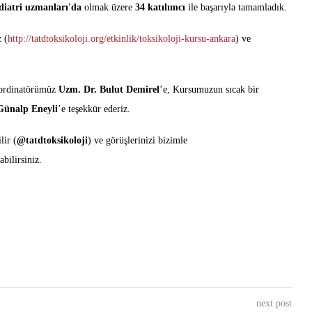
diatri uzmanları'da
olmak üzere
34 katılımcı
ile başarıyla tamamladık.
 (
http://tatdtoksikoloji.org/etkinlik/toksikoloji-kursu-ankara
) ve
oordinatörümüz
Uzm. Dr. Bulut Demirel
’e, Kursumuzun sıcak bir
Günalp Eneyli
’e teşekkür ederiz.
lir (
@tatdtoksikoloji
) ve görüşlerinizi bizimle
abilirsiniz.
next post