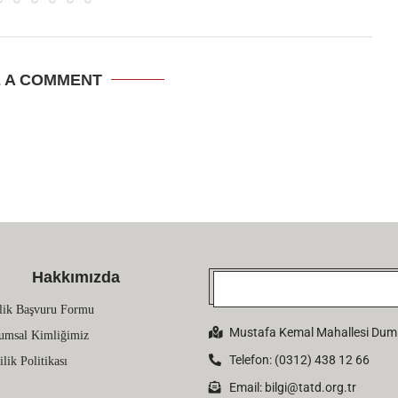
E A COMMENT
Hakkımızda
lik Başvuru Formu
Mustafa Kemal Mahallesi Dumlu
umsal Kimliğimiz
Telefon: (0312) 438 12 66
ilik Politikası
Email:
bilgi@tatd.org.tr