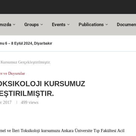
mızda
Groups
Events
Publications
Documen
 6 – 8 Eylül 2024, Diyarbakır
ışması – 2024
oşusu
SUT Değişiklikleri
sı Hazır!
gresi,
Altuncı’ya yeni görevinde başarılar dileriz.
Mehmet Özel
18. Türkiye Acil Tıp Kongresi ve
17....
 Kursumuz Gerçekleştirilmiştir.
r ve Duyurular
TOKSIKOLOJI KURSUMUZ
ŞTIRILMIŞTIR.
r 2017
499
views
el ve İleri Toksikoloji kursumuzu Ankara Üniversite Tıp Fakültesi Acil