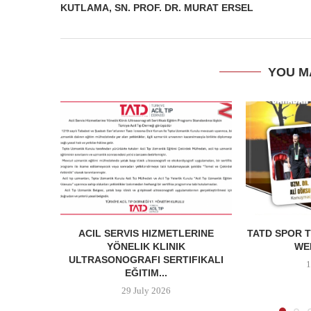
KUTLAMA, SN. PROF. DR. MURAT ERSEL
YOU M
ACIL SERVIS HIZMETLERINE
TATD SPOR T
YÖNELIK KLINIK
WEB
ULTRASONOGRAFI SERTIFIKALI
1
EĞITIM...
29 July 2026