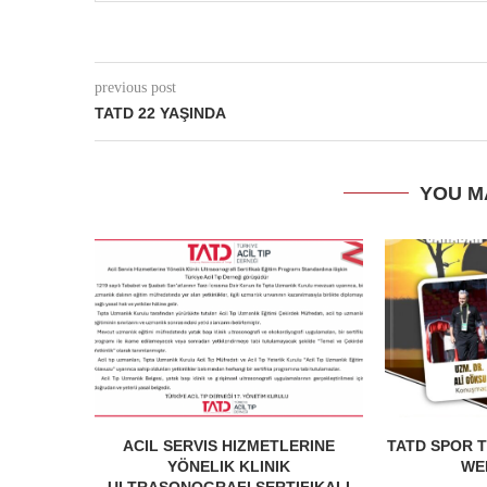
previous post
TATD 22 YAŞINDA
YOU M
ACIL SERVIS HIZMETLERINE
TATD SPOR T
YÖNELIK KLINIK
WEB