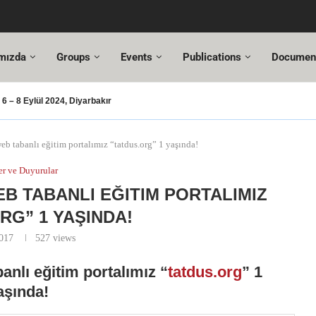
mızda
Groups
Events
Publications
Documen
 – 8 Eylül 2024, Diyarbakır
ası – 2024
usu
T Değişiklikleri
Hazır!
si,
tuncı’ya yeni görevinde başarılar dileriz.
hmet Özel
18. Türkiye Acil Tıp Kongresi ve
17....
b tabanlı eğitim portalımız “tatdus.org” 1 yaşında!
r ve Duyurular
WEB TABANLI EĞITIM PORTALIMIZ
RG” 1 YAŞINDA!
2017
527
views
banlı eğitim portalımız “
tatdus.org
” 1
aşında!