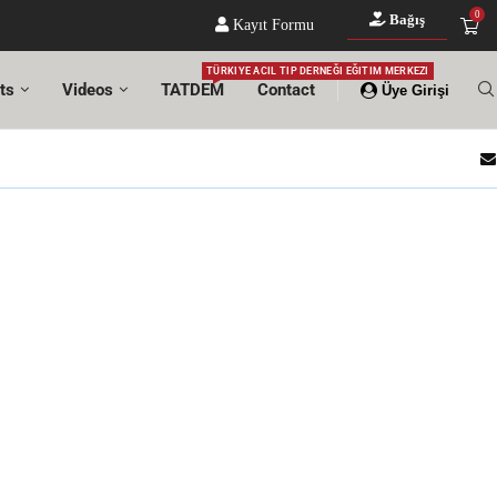
0
Bağış
Kayıt Formu
TÜRKIYE ACIL TIP DERNEĞI EĞITIM MERKEZI
ts
Videos
TATDEM
Contact
Üye Girişi