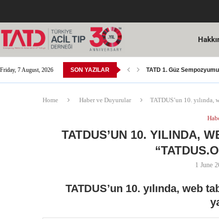
Hakkı
Friday, 7 August, 2026
SON YAZILAR
TATD 1. Güz Sempozyumu 6
TATD Ulusal Resim Yarışm
Acil Tıp Yeterlilik Sınavı
14 Mart Tıp Bayramı Koş
SGK Tarafından Yapılan SU
Acil Tıp Bülteni 15. Sayısı 
8. Avrasya Acil Tıp Kongre
Dr. Öğr. Üyesi Yusuf Ali Al
Kutlama; Sn. Doç. Dr. Me
Home
Haber ve Duyurular
TATDUS’un 10. yılında, we
Habe
TATDUS’UN 10. YILINDA, 
“TATDUS.O
1 June 
TATDUS’un
10. yılında, web ta
y